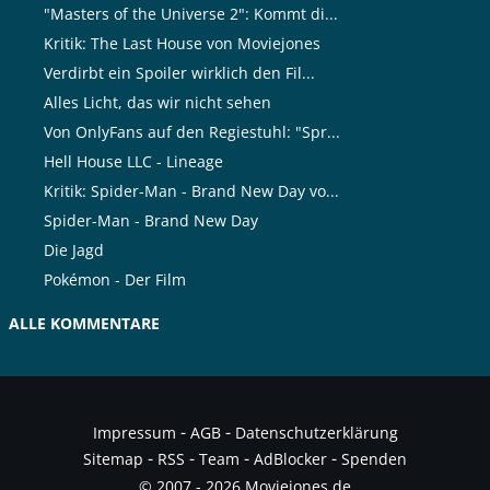
"Masters of the Universe 2": Kommt di...
Kritik: The Last House von Moviejones
Verdirbt ein Spoiler wirklich den Fil...
Alles Licht, das wir nicht sehen
Von OnlyFans auf den Regiestuhl: "Spr...
Hell House LLC - Lineage
Kritik: Spider-Man - Brand New Day vo...
Spider-Man - Brand New Day
Die Jagd
Pokémon - Der Film
ALLE KOMMENTARE
-
-
Impressum
AGB
Datenschutzerklärung
-
-
-
-
Sitemap
RSS
Team
AdBlocker
Spenden
© 2007 - 2026 Moviejones.de