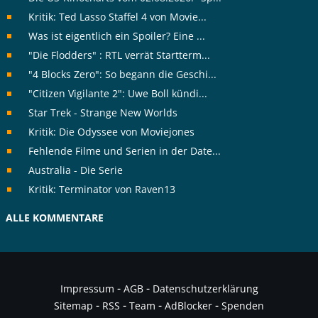
Kritik: Ted Lasso Staffel 4 von Movie...
Was ist eigentlich ein Spoiler? Eine ...
"Die Flodders" : RTL verrät Startterm...
"4 Blocks Zero": So begann die Geschi...
"Citizen Vigilante 2": Uwe Boll kündi...
Star Trek - Strange New Worlds
Kritik: Die Odyssee von Moviejones
Fehlende Filme und Serien in der Date...
Australia - Die Serie
Kritik: Terminator von Raven13
ALLE KOMMENTARE
-
-
Impressum
AGB
Datenschutzerklärung
-
-
-
-
Sitemap
RSS
Team
AdBlocker
Spenden