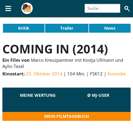
Kritik
Trailer
News
COMING IN (2014)
Ein Film von
Marco Kreuzpaintner mit Kostja Ullmann und
Aylin Tezel
Kinostart:
23. Oktober 2014
104 Min.
FSK12
Komödie
MEINE WERTUNG
Ø MJ-USER
MEIN FILMTAGEBUCH