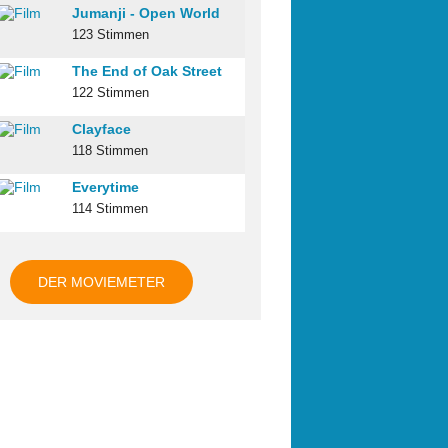
Jumanji - Open World
123 Stimmen
The End of Oak Street
122 Stimmen
Clayface
118 Stimmen
Everytime
114 Stimmen
DER MOVIEMETER