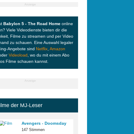
Anzeige
st
Babylon 5 - The Road Home
online
? Viele Videodienste bieten dir die
hkeit, Filme zu streamen und per Video
and zu schauen. Eine Auswahl legaler
ing-Angebote sind
Netflix
,
Amazon
oder
Videoload
, wo du mit einem Abo
los Filme schauen kannst.
Anzeige
ilme der MJ-Leser
Avengers - Doomsday
147 Stimmen