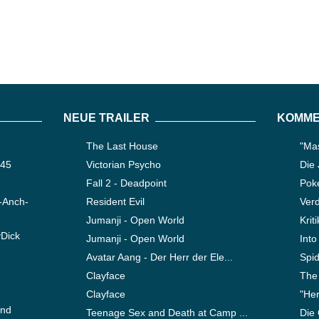
NEUE TRAILER
KOMME
The Last House
"Mas
345
Victorian Psycho
Die
Fall 2 - Deadpoint
Pok
-Anch-
Resident Evil
Verd
Jumanji - Open World
Krit
yDick
Jumanji - Open World
Into
Avatar Aang - Der Herr der Ele...
Spi
Clayface
The
Clayface
"Her
ond
Teenage Sex and Death at Camp ...
Die