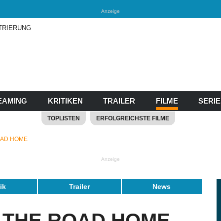
Anzeige
TRIERUNG
EAMING
KRITIKEN
TRAILER
FILME
SERI
TOPLISTEN
ERFOLGREICHSTE FILME
OAD HOME
Anzeige
tik
Trailer
News
- THE ROAD HOME