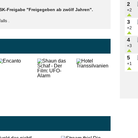
2
 FSK-Freigabe "Freigegeben ab zwölf Jahren".
+2
lls .
3
+2
4
+3
5
+1