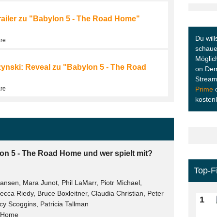
ailer zu "Babylon 5 - The Road Home"
Du will
are
schauen
Möglic
zynski: Reveal zu "Babylon 5 - The Road
on Dem
Stream
are
Prime
kosten
on 5 - The Road Home und wer spielt mit?
Top-F
ansen, Mara Junot, Phil LaMarr, Piotr Michael,
ca Riedy, Bruce Boxleitner, Claudia Christian, Peter
1
acy Scoggins, Patricia Tallman
d Home