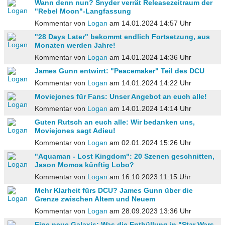
Wann denn nun? Snyder verrät Releasezeitraum der
"Rebel Moon"-Langfassung
Kommentar von
Logan
am 14.01.2024 14:57 Uhr
"28 Days Later" bekommt endlich Fortsetzung, aus
Monaten werden Jahre!
Kommentar von
Logan
am 14.01.2024 14:36 Uhr
James Gunn entwirrt: "Peacemaker" Teil des DCU
Kommentar von
Logan
am 14.01.2024 14:22 Uhr
Moviejones für Fans: Unser Angebot an euch alle!
Kommentar von
Logan
am 14.01.2024 14:14 Uhr
Guten Rutsch an euch alle: Wir bedanken uns,
Moviejones sagt Adieu!
Kommentar von
Logan
am 02.01.2024 15:26 Uhr
"Aquaman - Lost Kingdom": 20 Szenen geschnitten,
Jason Momoa künftig Lobo?
Kommentar von
Logan
am 16.10.2023 11:15 Uhr
Mehr Klarheit fürs DCU? James Gunn über die
Grenze zwischen Altem und Neuem
Kommentar von
Logan
am 28.09.2023 13:36 Uhr
Eine neue Galaxis: Was die Enthüllung in "Star Wars