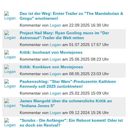
Das ist der Weg: Erster Trailer zu "The Mandalorian &
Grogu" erschienen!
Kommentar von
Logan
am 22.09.2025 16:30 Uhr
Project Hail Mary: Ryan Gosling muss im "Der
Astronaut"-Trailer die Welt retten
Kommentar von
Logan
am 01.07.2025 17:57 Uhr
Kritik: Ironheart von Moviejones
Kommentar von
Logan
am 25.06.2025 08:23 Uhr
Kritik: Konklave von Moviejones
Kommentar von
Logan
am 08.05.2025 23:03 Uhr
Paukenschlag: "Star Wars"-Produzentin Kathleen
Kennedy soll 2025 zurücktreten!
Kommentar von
Logan
am 25.02.2025 15:09 Uhr
James Mangold über die schmerzliche Kritik an
"Indiana Jones 5"
Kommentar von
Logan
am 09.12.2024 15:26 Uhr
"Scrubs - Die Anfänger": Ein Reboot kommt! Oder ist
es doch ein Revival?