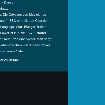
ny Dancer
minator
ik: Die Odyssee von Moviejones
cule": BBC enthüllt den Cast der ...
"Longlegs"-Star: Blutiger Trailer...
Pawel ist zurück: "1670" startet ...
e? Kein Problem! Spider-Man sorgt...
Lebenszeichen von "Ready Player T...
nnen muss Salem
OMMENTARE