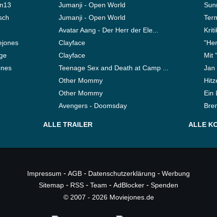
en13
Jumanji - Open World
Sun
sch
Jumanji - Open World
Ter
Avatar Aang - Der Herr der Ele...
Krit
ejones
Clayface
"Her
nge
Clayface
Mit 
ones
Teenage Sex and Death at Camp ...
Jan 
Other Mommy
Hitz
Other Mommy
Ein 
Avengers - Doomsday
Bre
ALLE TRAILER
ALLE K
-
-
-
Impressum
AGB
Datenschutzerklärung
Werbung
-
-
-
-
Sitemap
RSS
Team
AdBlocker
Spenden
© 2007 - 2026 Moviejones.de