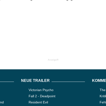
AnzeigeR
NEUE TRAILER
KOMME
Victorian Psycho
The
Fall 2 - Deadpoint
Krit
ond
Resident Evil
Fehl