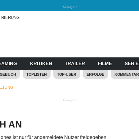
AnzeigeR
TRIERUNG
EAMING
KRITIKEN
TRAILER
FILME
SERI
AGEBUCH
TOPLISTEN
TOP-USER
ERFOLGE
KOMMENTAR
ALTUNG
AnzeigeR
CH AN
ejones ist nur für angemeldete Nutzer freigegeben.