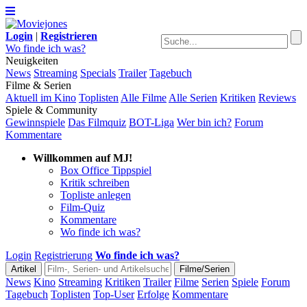
Login
|
Registrieren
Wo finde ich was?
Neuigkeiten
News
Streaming
Specials
Trailer
Tagebuch
Filme & Serien
Aktuell im Kino
Toplisten
Alle Filme
Alle Serien
Kritiken
Reviews
Spiele & Community
Gewinnspiele
Das Filmquiz
BOT-Liga
Wer bin ich?
Forum
Kommentare
Willkommen auf MJ!
Box Office Tippspiel
Kritik schreiben
Topliste anlegen
Film-Quiz
Kommentare
Wo finde ich was?
Login
Registrierung
Wo finde ich was?
News
Kino
Streaming
Kritiken
Trailer
Filme
Serien
Spiele
Forum
Tagebuch
Toplisten
Top-User
Erfolge
Kommentare