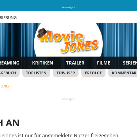
AnzeigeR
TRIERUNG
REAMING
KRITIKEN
TRAILER
FILME
SERIE
AGEBUCH
TOPLISTEN
TOP-USER
ERFOLGE
KOMMENTAR
TUNG
AnzeigeR
H AN
viejones ist nur für angemeldete Nutzer freigegeben.