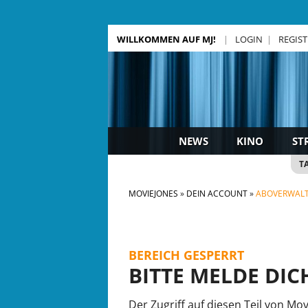
WILLKOMMEN AUF MJ!
LOGIN
REGIS
NEWS
KINO
ST
T
MOVIEJONES
DEIN ACCOUNT
ABOVERWAL
BEREICH GESPERRT
BITTE MELDE DIC
Der Zugriff auf diesen Teil von Mo