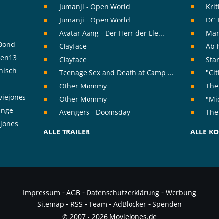
Jumanji - Open World
Kri
Jumanji - Open World
DC-F
Avatar Aang - Der Herr der Ele...
Mar
rBond
Clayface
Ab h
ven13
Clayface
Star
nisch
Teenage Sex and Death at Camp ...
"Cit
Other Mommy
The 
viejones
Other Mommy
"Mic
range
Avengers - Doomsday
The
ejones
ALLE TRAILER
ALLE K
-
-
-
Impressum
AGB
Datenschutzerklärung
Werbung
-
-
-
-
Sitemap
RSS
Team
AdBlocker
Spenden
© 2007 - 2026 Moviejones.de