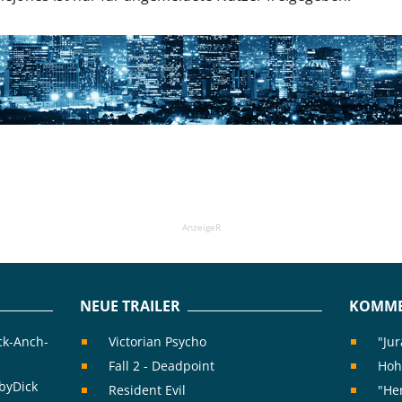
AnzeigeR
NEUE TRAILER
KOMME
ck-Anch-
Victorian Psycho
"Jur
Fall 2 - Deadpoint
Hoh
byDick
Resident Evil
"Her