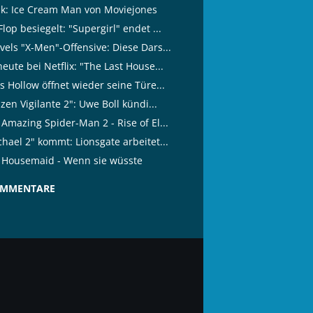
tik: Ice Cream Man von Moviejones
lop besiegelt: "Supergirl" endet ...
vels "X-Men"-Offensive: Diese Dars...
eute bei Netflix: "The Last House...
s Hollow öffnet wieder seine Türe...
izen Vigilante 2": Uwe Boll kündi...
Amazing Spider-Man 2 - Rise of El...
hael 2" kommt: Lionsgate arbeitet...
 Housemaid - Wenn sie wüsste
OMMENTARE