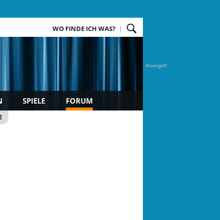
WO FINDE ICH WAS?
AnzeigeR
N
SPIELE
FORUM
E