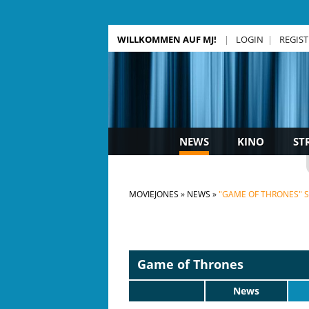
WILLKOMMEN AUF MJ!
LOGIN
REGIS
NEWS
KINO
ST
MOVIEJONES
NEWS
"GAME OF THRONES" STA
Game of Thrones
News