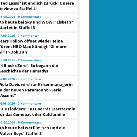
"Ted Lasso" ist endlich zurück: Unsere
Review zu Staffel 4!
08.08.2026 - 0 Kommentare
Ab heute bei Sky und WOW: "Elsbeth"
startet in Staffel 3
07.08.2026 - 1 Kommentar
Stars Hollow öffnet wieder seine
Türen: HBO Max kündigt "Gilmore-
Girls"-Doku an
06.08.2026 - 2 Kommentare
"4 Blocks Zero": So begann die
Geschichte der Hamadys
06.08.2026 - 0 Kommentare
Viola Davis wird zur Krisenmanagerin
in der neuen Paramount+-Serie
"Ascent"
06.08.2026 - 5 Kommentare
"Die Flodders" : RTL verrät Starttermin
für das Comeback der Kultfamilie
06.08.2026 - 0 Kommentare
Ab heute bei Netflix: "Ich und die
Walter Boys" Staffel 3