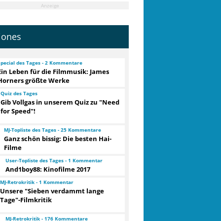
Anzeige
jones
Special des Tages - 2 Kommentare
Ein Leben für die Filmmusik: James
Horners größte Werke
Quiz des Tages
Gib Vollgas in unserem Quiz zu "Need
for Speed"!
MJ-Topliste des Tages - 25 Kommentare
Ganz schön bissig: Die besten Hai-
Filme
User-Topliste des Tages - 1 Kommentar
And1boy88: Kinofilme 2017
MJ-Retrokritik - 1 Kommentar
Unsere "Sieben verdammt lange
Tage"-Filmkritik
MJ-Retrokritik - 176 Kommentare