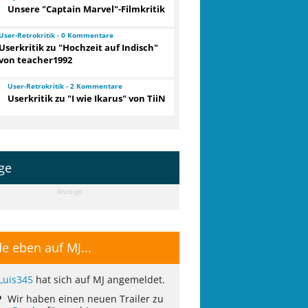
Unsere "Captain Marvel"-Filmkritik
User-Retrokritik - 0 Kommentare
Userkritik zu "Hochzeit auf Indisch"
von teacher1992
User-Retrokritik - 2 Kommentare
Userkritik zu "I wie Ikarus" von TiiN
ge
Anzeige
e eben auf MJ...
Luis345
hat sich auf MJ angemeldet.
Wir haben einen neuen Trailer zu