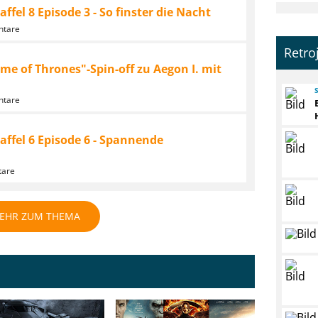
fel 8 Episode 3 - So finster die Nacht
ntare
Retro
e of Thrones"-Spin-off zu Aegon I. mit
ntare
ffel 6 Episode 6 - Spannende
tare
EHR ZUM THEMA