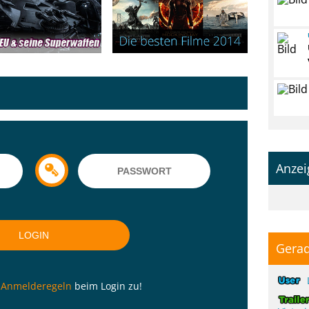
Anzei
Gerad
n
Anmelderegeln
beim Login zu!