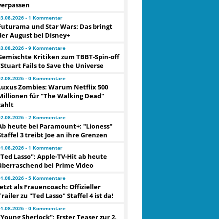
verpassen
03.08.2026 - 1 Kommentar
Futurama und Star Wars: Das bringt
der August bei Disney+
03.08.2026 - 9 Kommentare
Gemischte Kritiken zum TBBT-Spin-off
"Stuart Fails to Save the Universe
02.08.2026 - 0 Kommentare
Luxus Zombies: Warum Netflix 500
Millionen für "The Walking Dead"
zahlt
02.08.2026 - 2 Kommentare
Ab heute bei Paramount+: "Lioness"
Staffel 3 treibt Joe an ihre Grenzen
01.08.2026 - 1 Kommentar
"Ted Lasso": Apple-TV-Hit ab heute
überraschend bei Prime Video
01.08.2026 - 5 Kommentare
Jetzt als Frauencoach: Offizieller
Trailer zu "Ted Lasso" Staffel 4 ist da!
01.08.2026 - 0 Kommentare
"Young Sherlock": Erster Teaser zur 2.