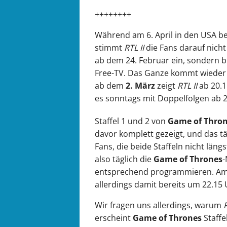
++++++++
Während am 6. April in den USA ber
stimmt
RTL II
die Fans darauf nicht
ab dem 24. Februar ein, sondern br
Free-TV. Das Ganze kommt wieder 
ab dem
2. März
zeigt
RTL II
ab 20.1
es sonntags mit Doppelfolgen ab 2
Staffel 1 und 2 von
Game of Thro
davor komplett gezeigt, und das tä
Fans, die beide Staffeln nicht län
also täglich die
Game of Thrones
-
entsprechend programmieren. Am 
allerdings damit bereits um 22.15 
Wir fragen uns allerdings, warum
R
erscheint
Game of Thrones
Staffe