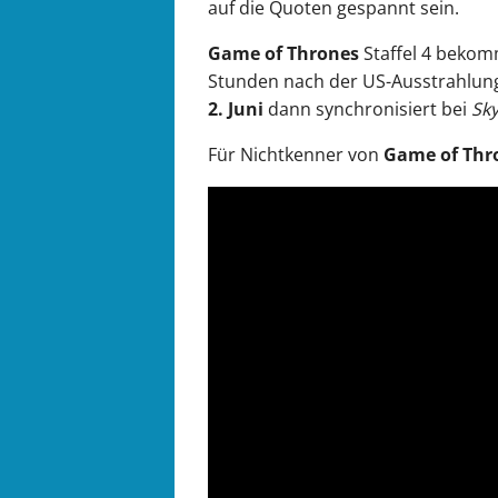
auf die Quoten gespannt sein.
Game of Thrones
Staffel 4 beko
Stunden nach der US-Ausstrahlun
2. Juni
dann synchronisiert bei
Sky
Für Nichtkenner von
Game of Thr