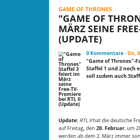
GAME OF THRONES
"GAME OF THRONE
MÄRZ SEINE FREE-
(UPDATE)
0 Kommentare
- Do, 
"Game of Thrones"-F
Staffel 1 und 2 noch 
soll zudem auch Staff
Update:
RTL II
hat die deutsche F
auf Freitag, den
28. Februar
, um 2
werden ab dem 2. März immer sonn