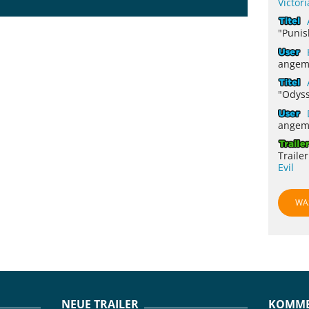
Victor
"Punis
angem
"Odyss
angem
Traile
Evil
WA
NEUE TRAILER
KOMME