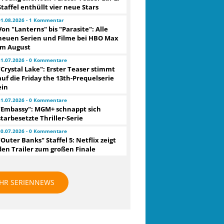
Staffel enthüllt vier neue Stars
01.08.2026 - 1 Kommentar
Von "Lanterns" bis "Parasite": Alle
neuen Serien und Filme bei HBO Max
im August
31.07.2026 - 0 Kommentare
"Crystal Lake": Erster Teaser stimmt
auf die Friday the 13th-Prequelserie
ein
31.07.2026 - 0 Kommentare
"Embassy": MGM+ schnappt sich
starbesetzte Thriller-Serie
30.07.2026 - 0 Kommentare
"Outer Banks" Staffel 5: Netflix zeigt
den Trailer zum großen Finale
HR SERIENNEWS