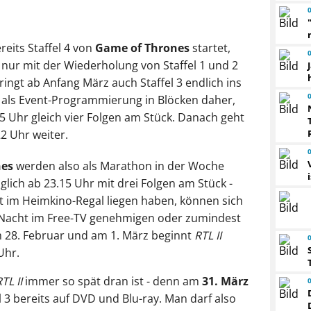
eits Staffel 4 von
Game of Thrones
startet,
 nur mit der Wiederholung von Staffel 1 und 2
ingt ab Anfang März auch Staffel 3 endlich ins
als Event-Programmierung in Blöcken daher,
5 Uhr gleich vier Folgen am Stück. Danach geht
2 Uhr weiter.
nes
werden also als Marathon in der Woche
glich ab 23.15 Uhr mit drei Folgen am Stück -
gst im Heimkino-Regal liegen haben, können sich
Nacht im Free-TV genehmigen oder zumindest
28. Februar und am 1. März beginnt
RTL II
Uhr.
TL II
immer so spät dran ist - denn am
31. März
l 3 bereits auf DVD und Blu-ray. Man darf also