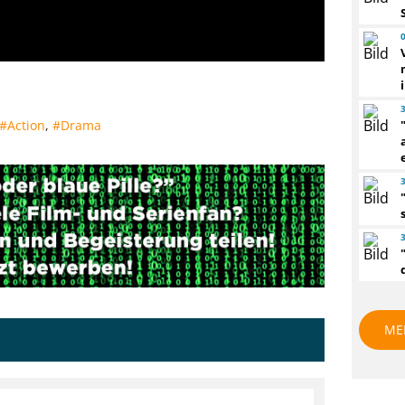
#Action
,
#Drama
ME