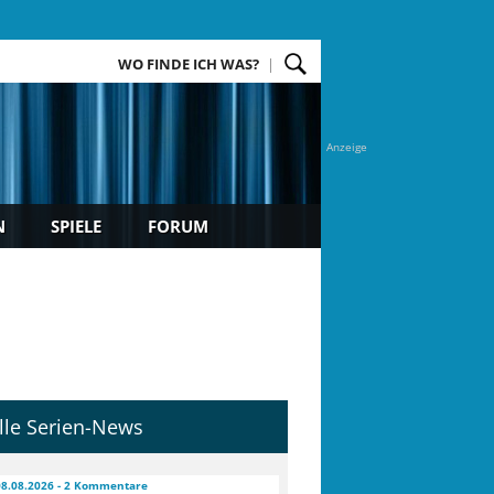
WO FINDE ICH WAS?
Anzeige
N
SPIELE
FORUM
lle Serien-News
08.08.2026 - 2 Kommentare