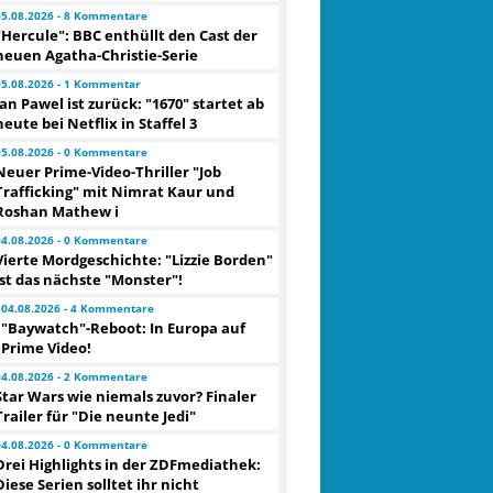
05.08.2026 - 8 Kommentare
"Hercule": BBC enthüllt den Cast der
neuen Agatha-Christie-Serie
05.08.2026 - 1 Kommentar
Jan Pawel ist zurück: "1670" startet ab
heute bei Netflix in Staffel 3
05.08.2026 - 0 Kommentare
Neuer Prime-Video-Thriller "Job
Trafficking" mit Nimrat Kaur und
Roshan Mathew i
04.08.2026 - 0 Kommentare
Vierte Mordgeschichte: "Lizzie Borden"
ist das nächste "Monster"!
04.08.2026 - 4 Kommentare
"Baywatch"-Reboot: In Europa auf
Prime Video!
04.08.2026 - 2 Kommentare
Star Wars wie niemals zuvor? Finaler
Trailer für "Die neunte Jedi"
04.08.2026 - 0 Kommentare
Drei Highlights in der ZDFmediathek:
Diese Serien solltet ihr nicht