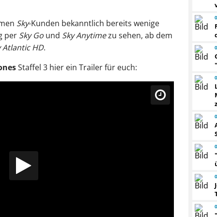
mmen
Sky
-Kunden bekanntlich bereits wenige
g per
Sky Go
und
Sky Anytime
zu sehen, ab dem
 Atlantic HD
.
ones
Staffel 3 hier ein Trailer für euch: