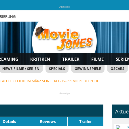
Anzeige
TRIERUNG
REAMING
KRITIKEN
TRAILER
FILME
SERIE
NEWS FILME / SERIEN
SPECIALS
GEWINNSPIELE
OSCARS
FFEL 3 FEIERT IM MÄRZ SEINE FREE-TV-PREMIERE BEI RTL II
Anzeige
Aktue
Details
Reviews
Trailer