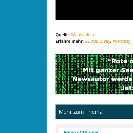
Quelle:
Wunschliste
Erfahre mehr:
#DVDBlu-ray
,
#Fantasy
,
Mehr zum Thema
Game of Thrones