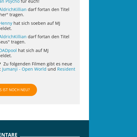
ian Psycho
für euch!
AldrichKillian
darf fortan den Titel
her" tragen.
Henny
hat sich soeben auf MJ
eldet.
AldrichKillian
darf fortan den Titel
eus" tragen.
DADpool
hat sich auf MJ
eldet.
Zu folgenden Filmen gibt es neue
r:
Jumanji - Open World
und
Resident
S IST NOCH NEU?
NTARE