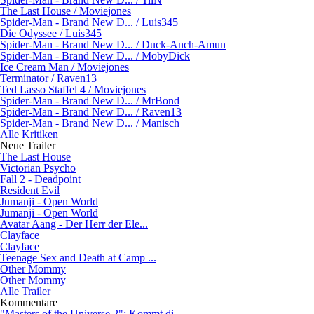
The Last House / Moviejones
Spider-Man - Brand New D... / Luis345
Die Odyssee / Luis345
Spider-Man - Brand New D... / Duck-Anch-Amun
Spider-Man - Brand New D... / MobyDick
Ice Cream Man / Moviejones
Terminator / Raven13
Ted Lasso Staffel 4 / Moviejones
Spider-Man - Brand New D... / MrBond
Spider-Man - Brand New D... / Raven13
Spider-Man - Brand New D... / Manisch
Alle Kritiken
Neue Trailer
The Last House
Victorian Psycho
Fall 2 - Deadpoint
Resident Evil
Jumanji - Open World
Jumanji - Open World
Avatar Aang - Der Herr der Ele...
Clayface
Clayface
Teenage Sex and Death at Camp ...
Other Mommy
Other Mommy
Alle Trailer
Kommentare
"Masters of the Universe 2": Kommt di...