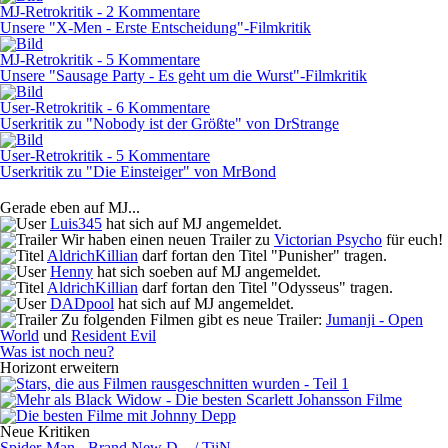
MJ-Retrokritik - 2 Kommentare
Unsere "X-Men - Erste Entscheidung"-Filmkritik
MJ-Retrokritik - 5 Kommentare
Unsere "Sausage Party - Es geht um die Wurst"-Filmkritik
User-Retrokritik - 6 Kommentare
Userkritik zu "Nobody ist der Größte" von DrStrange
User-Retrokritik - 5 Kommentare
Userkritik zu "Die Einsteiger" von MrBond
Gerade eben auf MJ...
Luis345
hat sich auf MJ angemeldet.
Wir haben einen neuen Trailer zu
Victorian Psycho
für euch!
AldrichKillian
darf fortan den Titel "Punisher" tragen.
Henny
hat sich soeben auf MJ angemeldet.
AldrichKillian
darf fortan den Titel "Odysseus" tragen.
DADpool
hat sich auf MJ angemeldet.
Zu folgenden Filmen gibt es neue Trailer:
Jumanji - Open
World
und
Resident Evil
Was ist noch neu?
Horizont erweitern
Neue Kritiken
Spider-Man - Brand New D... / TiiN