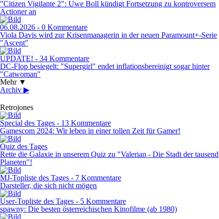
"Citizen Vigilante 2": Uwe Boll kündigt Fortsetzung zu kontroversem
Actioner an
06.08.2026 - 0 Kommentare
Viola Davis wird zur Krisenmanagerin in der neuen Paramount+-Serie
"Ascent"
UPDATE! - 34 Kommentare
DC-Flop besiegelt: "Supergirl" endet inflationsbereinigt sogar hinter
"Catwoman"
Mehr ▼
Archiv ▶
Retrojones
Special des Tages - 13 Kommentare
Gamescom 2024: Wir leben in einer tollen Zeit für Gamer!
Quiz des Tages
Rette die Galaxie in unserem Quiz zu "Valerian - Die Stadt der tausend
Planeten"!
MJ-Topliste des Tages - 7 Kommentare
Darsteller, die sich nicht mögen
User-Topliste des Tages - 5 Kommentare
spawny: Die besten österreichischen Kinofilme (ab 1980)