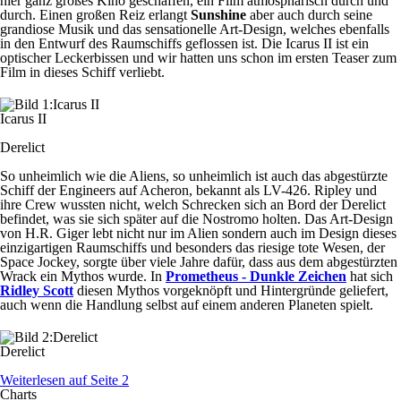
hier ganz großes Kino geschaffen, ein Film atmosphärisch durch und
durch. Einen großen Reiz erlangt
Sunshine
aber auch durch seine
grandiose Musik und das sensationelle Art-Design, welches ebenfalls
in den Entwurf des Raumschiffs geflossen ist. Die Icarus II ist ein
optischer Leckerbissen und wir hatten uns schon im ersten Teaser zum
Film in dieses Schiff verliebt.
Icarus II
Derelict
So unheimlich wie die Aliens, so unheimlich ist auch das abgestürzte
Schiff der Engineers auf Acheron, bekannt als LV-426. Ripley und
ihre Crew wussten nicht, welch Schrecken sich an Bord der Derelict
befindet, was sie sich später auf die Nostromo holten. Das Art-Design
von H.R. Giger lebt nicht nur im Alien sondern auch im Design dieses
einzigartigen Raumschiffs und besonders das riesige tote Wesen, der
Space Jockey, sorgte über viele Jahre dafür, dass aus dem abgestürzten
Wrack ein Mythos wurde. In
Prometheus - Dunkle Zeichen
hat sich
Ridley Scott
diesen Mythos vorgeknöpft und Hintergründe geliefert,
auch wenn die Handlung selbst auf einem anderen Planeten spielt.
Derelict
Weiterlesen auf Seite 2
Charts