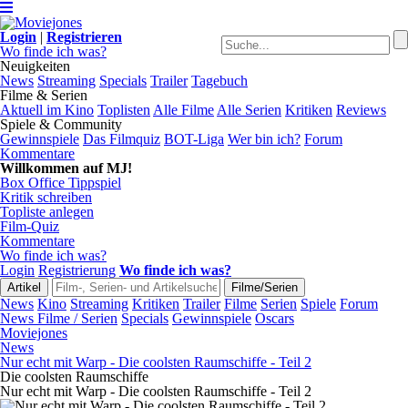
Login
|
Registrieren
Wo finde ich was?
Neuigkeiten
News
Streaming
Specials
Trailer
Tagebuch
Filme & Serien
Aktuell im Kino
Toplisten
Alle Filme
Alle Serien
Kritiken
Reviews
Spiele & Community
Gewinnspiele
Das Filmquiz
BOT-Liga
Wer bin ich?
Forum
Kommentare
Willkommen auf MJ!
Box Office Tippspiel
Kritik schreiben
Topliste anlegen
Film-Quiz
Kommentare
Wo finde ich was?
Login
Registrierung
Wo finde ich was?
News
Kino
Streaming
Kritiken
Trailer
Filme
Serien
Spiele
Forum
News Filme / Serien
Specials
Gewinnspiele
Oscars
Moviejones
News
Nur echt mit Warp - Die coolsten Raumschiffe - Teil 2
Die coolsten Raumschiffe
Nur echt mit Warp - Die coolsten Raumschiffe - Teil 2