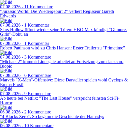
07.08.2026 - 11 Kommentare
"Jurassic World: Die Wiedergeburt 2" verliert Regisseur Gareth
Edwards
07.08.2026 - 1 Kommentar
Stars Hollow öffnet wieder seine Türen: HBO Max kündigt "Gilmore-
Girls"-Doku an
07.08.2026 - 1 Kommentar
Robert Pattinson wird zu Chris Hansen: Erster Trailer zu "Primetime"
07.08.2026 - 3 Kommentare
"Michael 2" kommt: Lionsgate arbeitet an Fortsetzung zum Jackson-
Biopic
07.08.2026 - 6 Kommentare
Marvels "X-Men"-Offensive: Diese Darsteller spielen wohl Cyclops &
Emma Frost!
07.08.2026 - 9 Kommentare
Ab heute bei Netflix: "The Last House" verspricht feinsten Sci-Fi-
Horror
06.08.2026 - 2 Kommentare
"4 Blocks Zero": So begann die Geschichte der Hamadys
06.08.2026 - 10 Kommentare