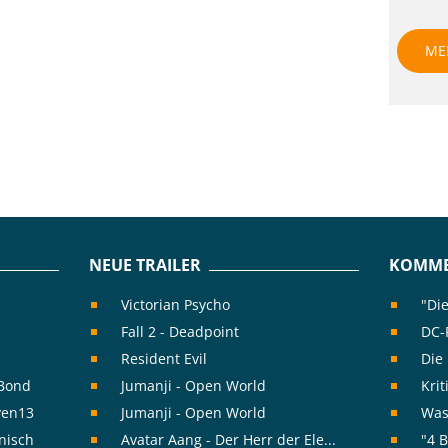
ME
NEUE TRAILER
KOMME
Victorian Psycho
"Die
Fall 2 - Deadpoint
DC-F
Resident Evil
Die
rBond
Jumanji - Open World
Krit
ven13
Jumanji - Open World
Was 
nisch
Avatar Aang - Der Herr der Ele...
"4 B