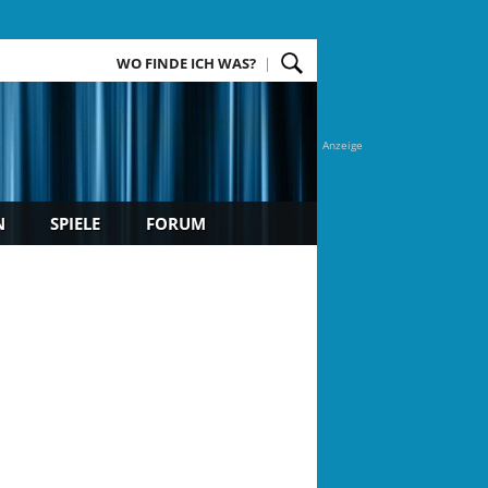
WO FINDE ICH WAS?
Anzeige
N
SPIELE
FORUM