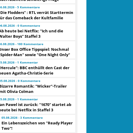
06.08.2026 - 5 Kommentare
"Die Flodders" : RTL verrät Starttermin
für das Comeback der Kultfamilie
06.08.2026 - 0 Kommentare
Ab heute bei Netflix: "Ich und die
Walter Boys" Staffel 3
06.08.2026 - 180 Kommentare
Unser Box Office Tippspiel: Nochmal
"Spider-Man" sowie "One Night Only"
05.08.2026 - 1 Kommentar
"Hercule": BBC enthüllt den Cast der
neuen Agatha-Christie-Serie
05.08.2026 - 0 Kommentare
Bizarre Romantik: "Wicker"-Trailer
mit Olivia Colman
05.08.2026 - 1 Kommentar
Jan Pawel ist zurück: "1670" startet ab
heute bei Netflix in Staffel 3
05.08.2026 - 3 Kommentare
Ein Lebenszeichen von "Ready Player
Two"!