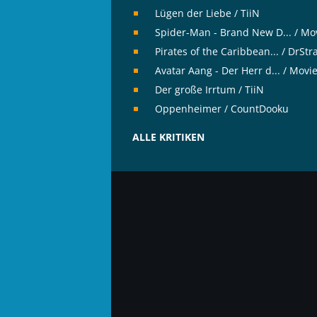
Lügen der Liebe / TiiN
Spider-Man - Brand New D... / Mo
Pirates of the Caribbean... / DrSt
Avatar Aang - Der Herr d... / Movi
Der große Irrtum / TiiN
Oppenheimer / CountDooku
ALLE KRITIKEN