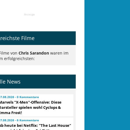
Anzeige
greichste Filme
Filme von
Chris Sarandon
waren im
m erfolgreichsten:
lle News
07.08.2026 - 0 Kommentare
Marvels "X-Men"-Offensive: Diese
Darsteller spielen wohl Cyclops &
Emma Frost!
07.08.2026 - 6 Kommentare
Ab heute bei Netflix: "The Last House"