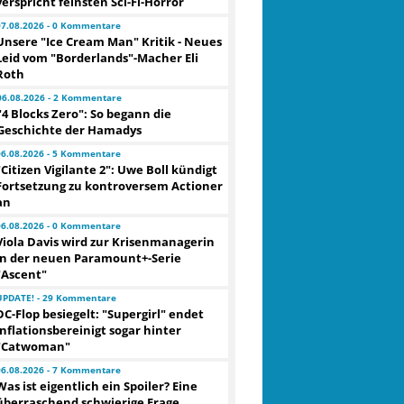
verspricht feinsten Sci-Fi-Horror
07.08.2026 - 0 Kommentare
Unsere "Ice Cream Man" Kritik - Neues
Leid vom "Borderlands"-Macher Eli
Roth
06.08.2026 - 2 Kommentare
"4 Blocks Zero": So begann die
Geschichte der Hamadys
06.08.2026 - 5 Kommentare
"Citizen Vigilante 2": Uwe Boll kündigt
Fortsetzung zu kontroversem Actioner
an
06.08.2026 - 0 Kommentare
Viola Davis wird zur Krisenmanagerin
in der neuen Paramount+-Serie
"Ascent"
UPDATE! - 29 Kommentare
DC-Flop besiegelt: "Supergirl" endet
inflationsbereinigt sogar hinter
"Catwoman"
06.08.2026 - 7 Kommentare
Was ist eigentlich ein Spoiler? Eine
überraschend schwierige Frage