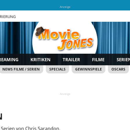
Anzeige
TRIERUNG
REAMING
KRITIKEN
TRAILER
FILME
SERIE
NEWS FILME / SERIEN
SPECIALS
GEWINNSPIELE
OSCARS
Anzeige
N
 Serien von Chris Sarandon.