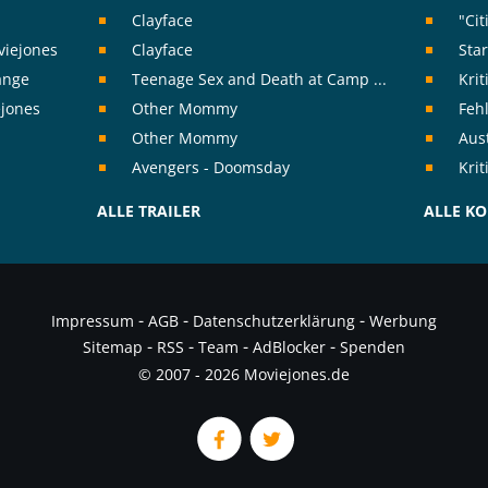
Clayface
"Cit
viejones
Clayface
Sta
range
Teenage Sex and Death at Camp ...
Kri
ejones
Other Mommy
Feh
Other Mommy
Aust
Avengers - Doomsday
Kri
ALLE TRAILER
ALLE K
-
-
-
Impressum
AGB
Datenschutzerklärung
Werbung
-
-
-
-
Sitemap
RSS
Team
AdBlocker
Spenden
© 2007 - 2026 Moviejones.de