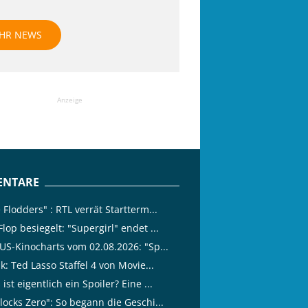
HR NEWS
Anzeige
NTARE
 Flodders" : RTL verrät Startterm...
lop besiegelt: "Supergirl" endet ...
 US-Kinocharts vom 02.08.2026: "Sp...
ik: Ted Lasso Staffel 4 von Movie...
ist eigentlich ein Spoiler? Eine ...
locks Zero": So begann die Geschi...