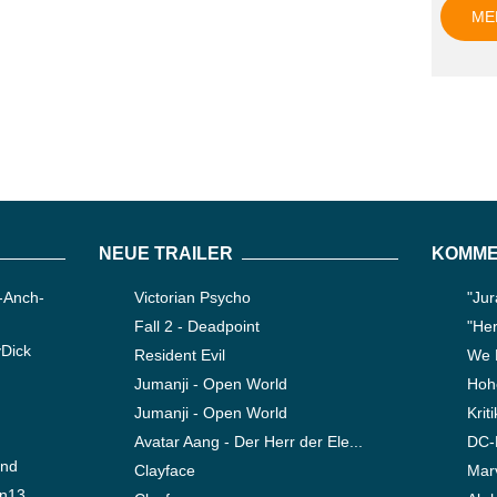
ME
NEUE TRAILER
KOMME
-Anch-
Victorian Psycho
"Jur
Fall 2 - Deadpoint
"Her
yDick
Resident Evil
We 
Jumanji - Open World
Hoho
Jumanji - Open World
Krit
Avatar Aang - Der Herr der Ele...
DC-F
ond
Clayface
Marv
en13