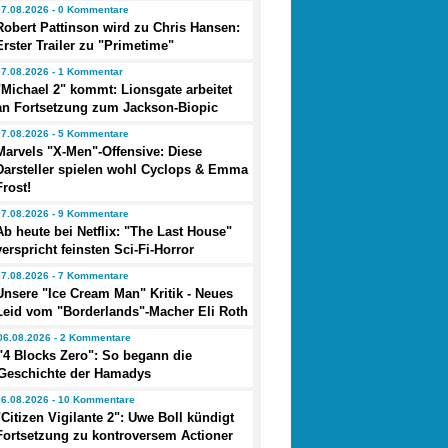
07.08.2026 - 0 Kommentare
Robert Pattinson wird zu Chris Hansen:
Erster Trailer zu "Primetime"
07.08.2026 - 1 Kommentar
"Michael 2" kommt: Lionsgate arbeitet
an Fortsetzung zum Jackson-Biopic
07.08.2026 - 5 Kommentare
Marvels "X-Men"-Offensive: Diese
Darsteller spielen wohl Cyclops & Emma
Frost!
07.08.2026 - 9 Kommentare
Ab heute bei Netflix: "The Last House"
verspricht feinsten Sci-Fi-Horror
07.08.2026 - 7 Kommentare
Unsere "Ice Cream Man" Kritik - Neues
Leid vom "Borderlands"-Macher Eli Roth
06.08.2026 - 2 Kommentare
"4 Blocks Zero": So begann die
Geschichte der Hamadys
06.08.2026 - 10 Kommentare
"Citizen Vigilante 2": Uwe Boll kündigt
Fortsetzung zu kontroversem Actioner