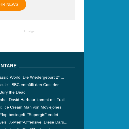
HR NEWS
Anzeige
NTARE
assic World: Die Wiedergeburt 2" ...
cule": BBC enthüllt den Cast der ...
Bury the Dead
ho: David Harbour kommt mit Trail...
ik: Ice Cream Man von Moviejones
lop besiegelt: "Supergirl" endet ...
els "X-Men"-Offensive: Diese Dars...