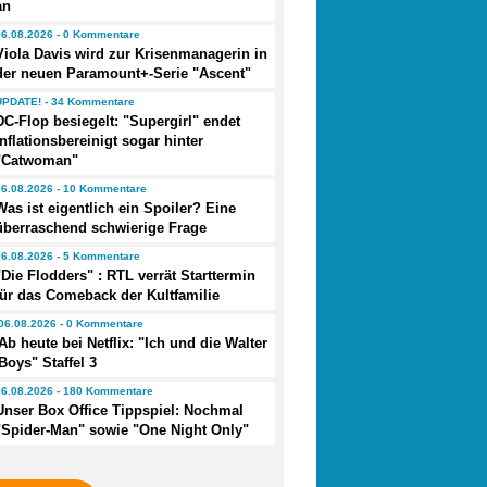
an
06.08.2026 - 0 Kommentare
Viola Davis wird zur Krisenmanagerin in
der neuen Paramount+-Serie "Ascent"
UPDATE! - 34 Kommentare
DC-Flop besiegelt: "Supergirl" endet
inflationsbereinigt sogar hinter
"Catwoman"
06.08.2026 - 10 Kommentare
Was ist eigentlich ein Spoiler? Eine
überraschend schwierige Frage
06.08.2026 - 5 Kommentare
"Die Flodders" : RTL verrät Starttermin
für das Comeback der Kultfamilie
06.08.2026 - 0 Kommentare
Ab heute bei Netflix: "Ich und die Walter
Boys" Staffel 3
06.08.2026 - 180 Kommentare
Unser Box Office Tippspiel: Nochmal
"Spider-Man" sowie "One Night Only"