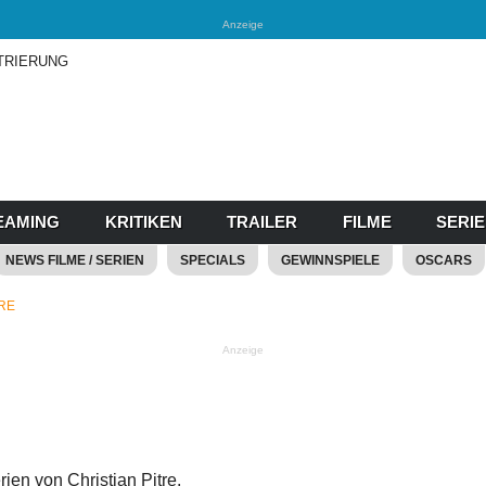
Anzeige
TRIERUNG
EAMING
KRITIKEN
TRAILER
FILME
SERI
NEWS FILME / SERIEN
SPECIALS
GEWINNSPIELE
OSCARS
TRE
Anzeige
ien von Christian Pitre.