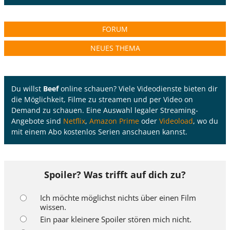
FORUM
NEUES THEMA
Du willst
Beef
online schauen? Viele Videodienste bieten dir
die Möglichkeit, Filme zu streamen und per Video on
Demand zu schauen. Eine Auswahl legaler Streaming-
Angebote sind
Netflix
,
Amazon Prime
oder
Videoload
, wo du
mit einem Abo kostenlos Serien anschauen kannst.
Spoiler? Was trifft auf dich zu?
Ich möchte möglichst nichts über einen Film
wissen.
Ein paar kleinere Spoiler stören mich nicht.