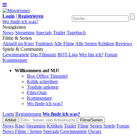
Login
|
Registrieren
Wo finde ich was?
Neuigkeiten
News
Streaming
Specials
Trailer
Tagebuch
Filme & Serien
Aktuell im Kino
Toplisten
Alle Filme
Alle Serien
Kritiken
Reviews
Spiele & Community
Gewinnspiele
Das Filmquiz
BOT-Liga
Wer bin ich?
Forum
Kommentare
Willkommen auf MJ!
Box Office Tippspiel
Kritik schreiben
Topliste anlegen
Film-Quiz
Kommentare
Wo finde ich was?
Login
Registrierung
Wo finde ich was?
News
Kino
Streaming
Kritiken
Trailer
Filme
Serien
Spiele
Forum
News Filme / Serien
Specials
Gewinnspiele
Oscars