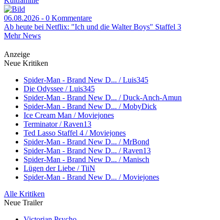
Kultfamilie
06.08.2026 - 0 Kommentare
Ab heute bei Netflix: "Ich und die Walter Boys" Staffel 3
Mehr News
Anzeige
Neue Kritiken
Spider-Man - Brand New D... / Luis345
Die Odyssee / Luis345
Spider-Man - Brand New D... / Duck-Anch-Amun
Spider-Man - Brand New D... / MobyDick
Ice Cream Man / Moviejones
Terminator / Raven13
Ted Lasso Staffel 4 / Moviejones
Spider-Man - Brand New D... / MrBond
Spider-Man - Brand New D... / Raven13
Spider-Man - Brand New D... / Manisch
Lügen der Liebe / TiiN
Spider-Man - Brand New D... / Moviejones
Alle Kritiken
Neue Trailer
Victorian Psycho