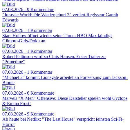
07.08.2026 - 9 Kommentare
"Jurassic World: Die Wiedergeburt 2" verliert Regisseur Gareth
Edwards
07.08.2026 - 1 Kommentar
Stars Hollow öffnet wieder seine Türen: HBO Max kündigt
Gilmore-Girls-Doku an
07.08.2026 - 1 Kommentar
Robert Pattinson wird zu Chris Hansen: Erster Trailer zu
"Primetime"
07.08.2026 - 1 Kommentar
"Michael 2" kommt: Lionsgate arbeitet an Fortsetzung zum Jackson-
Biopic
07.08.2026 - 6 Kommentare
Marvels "X-Men"-Offensive: Diese Darsteller spielen wohl Cyclops
& Emma Frost!
07.08.2026 - 9 Kommentare
Ab heute bei Netflix: "The Last House" verspricht feinsten Sci-Fi-
Horror