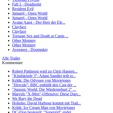
Fall 2 - Deadpoint
Resident Evil
Jumanji - Open World
Jumanji - Open World
Avatar Aang - Der Herr der Ele...
Clayface
Clayface
Teenage Sex and Death at Camp ...
Other Mommy
Other Mommy
Avengers - Doomsday
Alle Trailer
Kommentare
Robert Pattinson wird zu Chris Hansen...
"Kindsköpfe 3": Adam Sandler teilt er...
Kritik: Die Odyssee von Moviejones
"Hercule": BBC enthüllt den Cast der ...
"Jurassic World: Die Wiedergeburt 2" ...
Marvels "X-Men"-Offensive: Diese Dars...
We Bury the Dead
Hohoho: David Harbour kommt mit Trail...
Kritik: Ice Cream Man von Moviejones
DC-Flop besiegelt: "Supergirl" endet ...