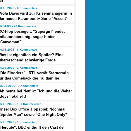
an
06.08.2026 - 0 Kommentare
Viola Davis wird zur Krisenmanagerin in
der neuen Paramount+-Serie "Ascent"
UPDATE! - 26 Kommentare
DC-Flop besiegelt: "Supergirl" endet
inflationsbereinigt sogar hinter
"Catwoman"
06.08.2026 - 6 Kommentare
Was ist eigentlich ein Spoiler? Eine
überraschend schwierige Frage
06.08.2026 - 2 Kommentare
"Die Flodders" : RTL verrät Starttermin
für das Comeback der Kultfamilie
06.08.2026 - 0 Kommentare
Ab heute bei Netflix: "Ich und die Walter
Boys" Staffel 3
06.08.2026 - 180 Kommentare
Unser Box Office Tippspiel: Nochmal
"Spider-Man" sowie "One Night Only"
05.08.2026 - 1 Kommentar
"Hercule": BBC enthüllt den Cast der