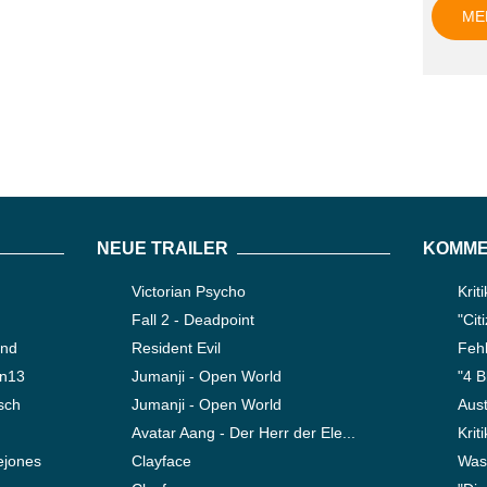
ME
NEUE TRAILER
KOMME
Victorian Psycho
Krit
Fall 2 - Deadpoint
"Cit
ond
Resident Evil
Fehl
en13
Jumanji - Open World
"4 B
sch
Jumanji - Open World
Aust
Avatar Aang - Der Herr der Ele...
Krit
ejones
Clayface
Was 