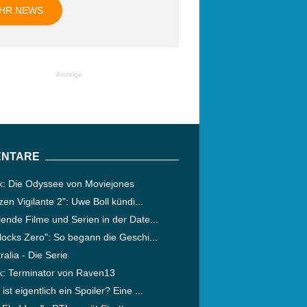
HR NEWS
Anzeige
NTARE
ik: Die Odyssee von Moviejones
izen Vigilante 2": Uwe Boll kündi...
ende Filme und Serien in der Date...
locks Zero": So begann die Geschi...
ralia - Die Serie
ik: Terminator von Raven13
ist eigentlich ein Spoiler? Eine ...