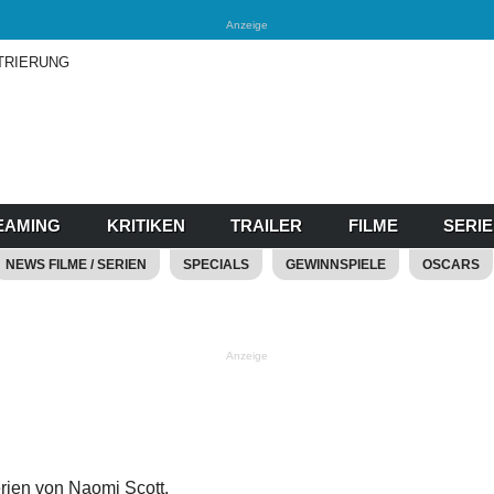
Anzeige
TRIERUNG
EAMING
KRITIKEN
TRAILER
FILME
SERI
NEWS FILME / SERIEN
SPECIALS
GEWINNSPIELE
OSCARS
Anzeige
erien von Naomi Scott.