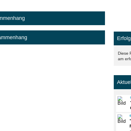
sammenhang
usammenhang
Erfolg
Diese 
am erfo
Aktue