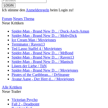
Ich stimme den
Anmelderegeln
beim Login zu!
Forum
Neues Thema
Neue Kritiken
Spider-Man - Brand New D... / Duck-Anch-Amun
Spider-Man - Brand New D... / MobyDick
Ice Cream Man / Moviejones
Terminator / Raven13
Ted Lasso Staffel 4 / Moviejones
Spider-Man - Brand New D... / MrBond
Spider-Man - Brand New D... / Raven13
Spider-Man - Brand New D... / Manisch
Lügen der Liebe / TiiN
Spider-Man - Brand New D... / Moviejones
Pirates of the Caribbean... / DrStrange
Avatar Aang - Der Herr d... / Moviejones
Alle Kritiken
Neue Trailer
Victorian Psycho
Fall 2 - Deadpoint