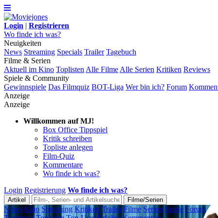
Login
|
Registrieren
Wo finde ich was?
Neuigkeiten
News
Streaming
Specials
Trailer
Tagebuch
Filme & Serien
Aktuell im Kino
Toplisten
Alle Filme
Alle Serien
Kritiken
Reviews
Spiele & Community
Gewinnspiele
Das Filmquiz
BOT-Liga
Wer bin ich?
Forum
Komment
Anzeige
Anzeige
Willkommen auf MJ!
Box Office Tippspiel
Kritik schreiben
Topliste anlegen
Film-Quiz
Kommentare
Wo finde ich was?
Login
Registrierung
Wo finde ich was?
News
Kino
Streaming
Kritiken
Trailer
Filme
Serien
Spiele
Forum
Tagebuch
Toplisten
Top-User
Erfolge
Kommentare