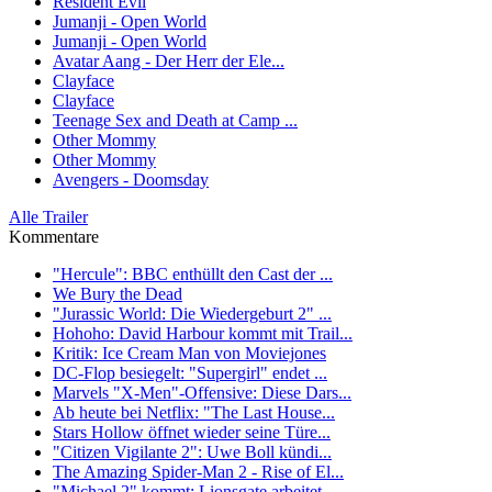
Resident Evil
Jumanji - Open World
Jumanji - Open World
Avatar Aang - Der Herr der Ele...
Clayface
Clayface
Teenage Sex and Death at Camp ...
Other Mommy
Other Mommy
Avengers - Doomsday
Alle Trailer
Kommentare
"Hercule": BBC enthüllt den Cast der ...
We Bury the Dead
"Jurassic World: Die Wiedergeburt 2" ...
Hohoho: David Harbour kommt mit Trail...
Kritik: Ice Cream Man von Moviejones
DC-Flop besiegelt: "Supergirl" endet ...
Marvels "X-Men"-Offensive: Diese Dars...
Ab heute bei Netflix: "The Last House...
Stars Hollow öffnet wieder seine Türe...
"Citizen Vigilante 2": Uwe Boll kündi...
The Amazing Spider-Man 2 - Rise of El...
"Michael 2" kommt: Lionsgate arbeitet...