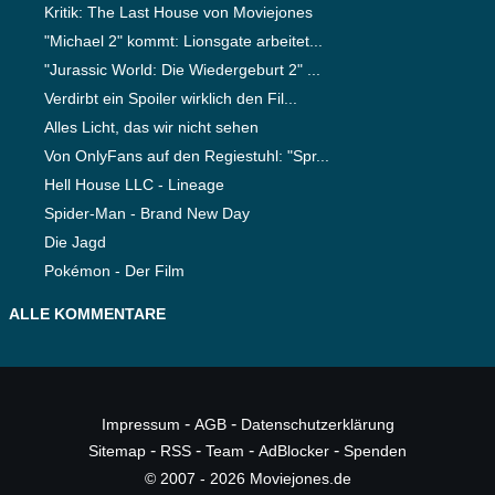
Kritik: The Last House von Moviejones
"Michael 2" kommt: Lionsgate arbeitet...
"Jurassic World: Die Wiedergeburt 2" ...
Verdirbt ein Spoiler wirklich den Fil...
Alles Licht, das wir nicht sehen
Von OnlyFans auf den Regiestuhl: "Spr...
Hell House LLC - Lineage
Spider-Man - Brand New Day
Die Jagd
Pokémon - Der Film
ALLE KOMMENTARE
-
-
Impressum
AGB
Datenschutzerklärung
-
-
-
-
Sitemap
RSS
Team
AdBlocker
Spenden
© 2007 - 2026 Moviejones.de