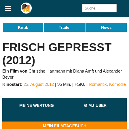
Kritik
Trailer
News
FRISCH GEPRESST
(2012)
Ein Film von
Christine Hartmann mit Diana Amft und Alexander
Beyer
Kinostart:
23. August 2012
95 Min.
FSK6
Romantik
,
Komödie
MEINE WERTUNG
Ø MJ-USER
MEIN FILMTAGEBUCH