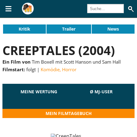
Kritik
Trailer
News
CREEPTALES (2004)
Ein Film von
Tim Boxell mit Scott Hanson und Sam Hall
Filmstart:
folgt
Komödie
,
Horror
MEINE WERTUNG
Ø MJ-USER
MEIN FILMTAGEBUCH