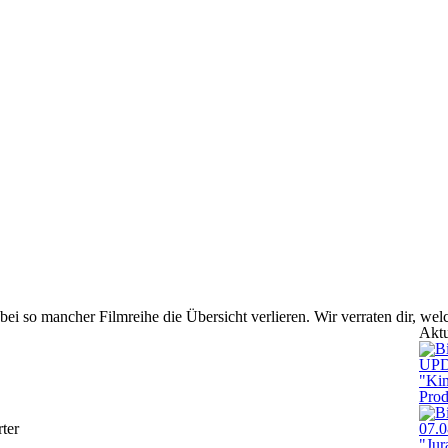
i so mancher Filmreihe die Übersicht verlieren. Wir verraten dir, we
Akt
UPD
"Kin
Prod
ter
07.0
"Jur