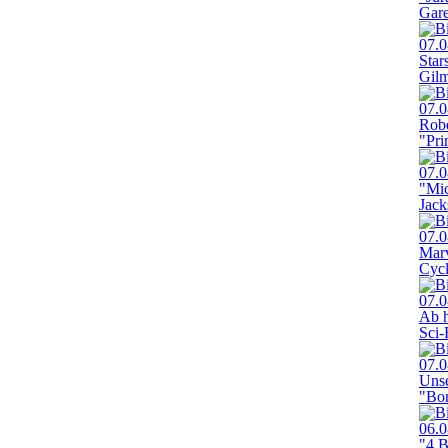
Gar
07.0
Star
Gilm
07.0
Robe
"Pri
07.0
"Mic
Jack
07.0
Marv
Cyc
07.0
Ab h
Sci-
07.0
Unse
"Bor
06.0
"4 B