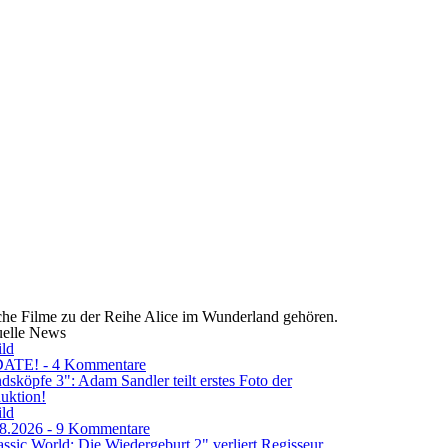
lche Filme zu der Reihe Alice im Wunderland gehören.
uelle News
ATE! - 4 Kommentare
dsköpfe 3": Adam Sandler teilt erstes Foto der
uktion!
8.2026 - 9 Kommentare
assic World: Die Wiedergeburt 2" verliert Regisseur