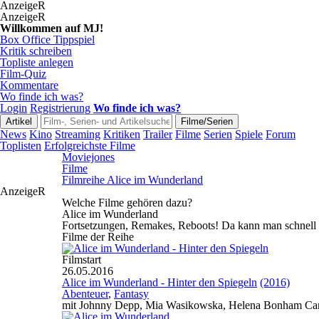
AnzeigeR
AnzeigeR
Willkommen auf MJ!
Box Office Tippspiel
Kritik schreiben
Topliste anlegen
Film-Quiz
Kommentare
Wo finde ich was?
Login
Registrierung
Wo finde ich was?
News
Kino
Streaming
Kritiken
Trailer
Filme
Serien
Spiele
Forum
Toplisten
Erfolgreichste Filme
Moviejones
Filme
Filmreihe Alice im Wunderland
AnzeigeR
Welche Filme gehören dazu?
Alice im Wunderland
Fortsetzungen, Remakes, Reboots! Da kann man schnell be
Filme der Reihe
Filmstart
26.05.2016
Alice im Wunderland - Hinter den Spiegeln
(2016)
Abenteuer
,
Fantasy
mit Johnny Depp, Mia Wasikowska, Helena Bonham Car