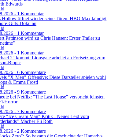
eth Edwards
8.2026 - 1 Kommentar
s Hollow öffnet wieder seine Türen: HBO Max kündigt
ore-Girls-Doku an
8.2026 - 1 Kommentar
rt Pattinson wird zu Chris Hansen: Erster Trailer zu
metime"
8.2026 - 1 Kommentar
hael 2" kommt: Lionsgate arbeitet an Fortsetzung zum
son-Biopic
8.2026 - 6 Kommentare
els "X-Men"-Offensive: Diese Darsteller spielen wohl
lops & Emma Frost!
8.2026 - 9 Kommentare
eute bei Netflix: "The Last House" verspricht feinsten
Fi-Horror
8.2026 - 7 Kommentare
re "Ice Cream Man" Kritik - Neues Leid vom
derlands"-Macher Eli Roth
8.2026 - 2 Kommentare
locks Zero": So begann die Geschichte der Hamadys