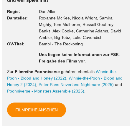
und wer spielt mit?
Regie
Dan Allen
Darsteller
Roxanne McKee, Nicola Wright, Samira
Mighty, Tom Mulheron, Russell Geoffrey
Banks, Alex Cooke, Catherine Adams, David
Ambler, Big Tobz, Luke Cavendish
OV-Titel
Bambi - The Reckoning
Uns liegen keine Informationen zur FSK-
Freigabe des Films vor.
Zur
Filmreihe Poohniverse
gehören ebenfalls
Winnie-the-
Pooh - Blood and Honey (2022)
,
Winnie-the-Pooh - Blood and
Honey 2 (2024)
,
Peter Pans Neverland Nightmare (2025)
und
Poohniverse - Monsters Assemble (2025)
.
FILMREIHE ANSEHEN