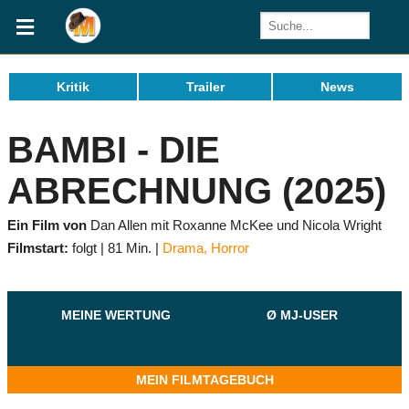
Kritik
Trailer
News
BAMBI - DIE
ABRECHNUNG (2025)
Ein Film von
Dan Allen mit Roxanne McKee und Nicola Wright
Filmstart:
folgt
81 Min.
Drama
,
Horror
MEINE WERTUNG
Ø MJ-USER
MEIN FILMTAGEBUCH