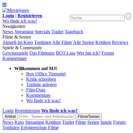
Login
|
Registrieren
Wo finde ich was?
Neuigkeiten
News
Streaming
Specials
Trailer
Tagebuch
Filme & Serien
Aktuell im Kino
Toplisten
Alle Filme
Alle Serien
Kritiken
Reviews
Spiele & Community
Gewinnspiele
Das Filmquiz
BOT-Liga
Wer bin ich?
Forum
Kommentare
Willkommen auf MJ!
Box Office Tippspiel
Kritik schreiben
Topliste anlegen
Film-Quiz
Kommentare
Wo finde ich was?
Login
Registrierung
Wo finde ich was?
News
Kino
Streaming
Kritiken
Trailer
Filme
Serien
Spiele
Forum
Toplisten
Erfolgreichste Filme