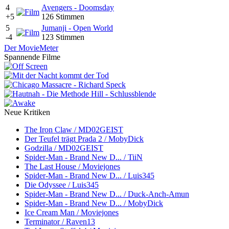
4
Avengers - Doomsday
+5
126 Stimmen
5
Jumanji - Open World
-4
123 Stimmen
Der MovieMeter
Spannende Filme
Neue Kritiken
The Iron Claw / MD02GEIST
Der Teufel trägt Prada 2 / MobyDick
Godzilla / MD02GEIST
Spider-Man - Brand New D... / TiiN
The Last House / Moviejones
Spider-Man - Brand New D... / Luis345
Die Odyssee / Luis345
Spider-Man - Brand New D... / Duck-Anch-Amun
Spider-Man - Brand New D... / MobyDick
Ice Cream Man / Moviejones
Terminator / Raven13