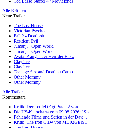
Ted Lasso Staffel 4 / Moviejones
Alle Kritiken
Neue Trailer
The Last House
Victorian Psycho
Fall 2 - Deadpoint
Resident Evil
Jumanji - Open World
Jumanji - Open World
Avatar Aang - Der Herr der Ele...
Clayface
Clayface
Teenage Sex and Death at Camp ...
Other Mommy
Other Mommy
Alle Trailer
Kommentare
Kritik: Der Teufel trägt Prada 2 von ...
Die US-Kinocharts vom 09.08.2026: "Sp...
Fehlende Filme und Serien in der Date...
Kritik: The Iron Claw von MD02GEIST
The Last House