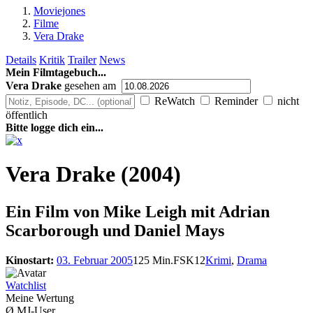
Moviejones
Filme
Vera Drake
Details
Kritik
Trailer
News
Mein Filmtagebuch...
Vera Drake
gesehen am
ReWatch
Reminder
nicht
öffentlich
Bitte logge dich ein...
Vera Drake (2004)
Ein Film von
Mike Leigh mit Adrian
Scarborough und Daniel Mays
Kinostart:
03. Februar 2005
125 Min.
FSK12
Krimi
,
Drama
Watchlist
Meine Wertung
Ø MJ-User