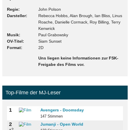
Regie
John Polson
Darsteller
Rebecca Hobbs, Alan Brough, Ian Bliss, Linus
Roache, Danielle Cormack, Roy Billing, Terry
Kenwrick
Musik
Paul Grabowsky
OV-Titel
Siam Sunset
Format
2D
Uns liegen keine Informationen zur FSK-
Freigabe des Films vor.
Top-Filme der MJ-Leser
1
Avengers - Doomsday
147 Stimmen
2
Jumanji - Open World
+2