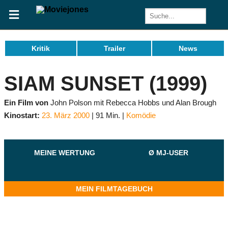
Kritik
Trailer
News
SIAM SUNSET (1999)
Ein Film von
John Polson mit Rebecca Hobbs und Alan Brough
Kinostart:
23. März 2000
91 Min.
Komödie
MEINE WERTUNG
Ø MJ-USER
MEIN FILMTAGEBUCH