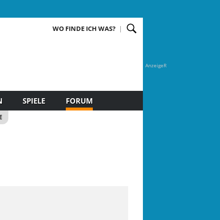
WO FINDE ICH WAS?
AnzeigeR
N
SPIELE
FORUM
E