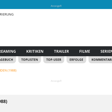
AnzeigeR
TRIERUNG
REAMING
KRITIKEN
TRAILER
FILME
SERIE
AGEBUCH
TOPLISTEN
TOP-USER
ERFOLGE
KOMMENTAR
IDEN (1988)
AnzeigeR
988)