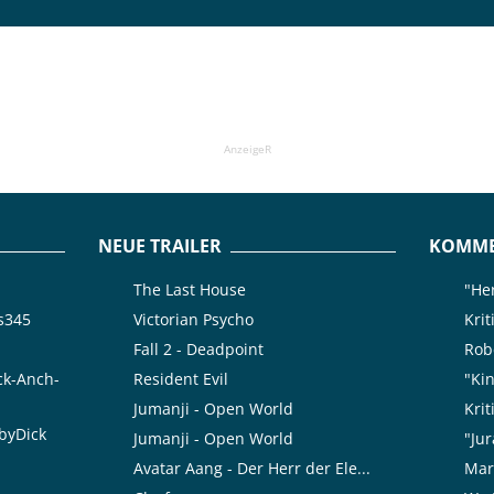
AnzeigeR
NEUE TRAILER
KOMME
The Last House
"Her
is345
Victorian Psycho
Kri
Fall 2 - Deadpoint
Rob
ck-Anch-
Resident Evil
"Kin
Jumanji - Open World
Kri
byDick
Jumanji - Open World
"Jur
Avatar Aang - Der Herr der Ele...
Mar