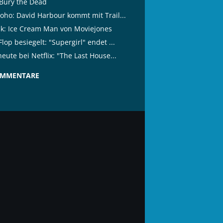
Bury the Dead
oho: David Harbour kommt mit Trail...
tik: Ice Cream Man von Moviejones
lop besiegelt: "Supergirl" endet ...
eute bei Netflix: "The Last House...
OMMENTARE