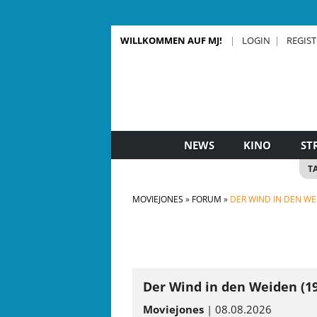
WILLKOMMEN AUF MJ!
LOGIN
REGIS
NEWS
KINO
ST
T
MOVIEJONES
FORUM
DER WIND IN DEN WE
Der Wind in den Weiden (1
Moviejones
| 08.08.2026