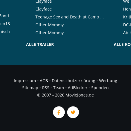
Clayface
We 
Clayface
Hoh
rBond
Teenage Sex and Death at Camp ...
Kri
ven13
Other Mommy
DC-F
nisch
Other Mommy
Ab h
ALLE TRAILER
ALLE K
-
-
-
Impressum
AGB
Datenschutzerklärung
Werbung
-
-
-
-
Sitemap
RSS
Team
AdBlocker
Spenden
© 2007 - 2026 Moviejones.de