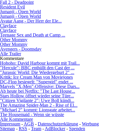
Fall 2 - Deadpoint
Resident Evil
Jumanji - Open World
Jumanji - Open World
Avatar Aang - Der Herr der Ele...
Clayface
Clayface
Teenage Sex and Death at Camp ...
Other Mommy
Other Mommy
Avengers - Doomsday
Alle Trailer
Kommentare
Hohoho: David Harbour kommt mit Trail...
"Hercule": BBC enthüllt den Cast der ...
"Jurassic World: Die Wiedergeburt 2" ...
Kritik: Ice Cream Man von Moviejones
DC-Flop besiegelt: "Supergirl" endet ...
Marvels "X-Men"-Offensive: Diese Dars...
Ab heute bei Netflix: "The Last House...
Stars Hollow öffnet wieder seine Türe...
"Citizen Vigilante 2": Uwe Boll kündi...
The Amazing Spider-Man 2 - Rise of El...
"Michael 2" kommt: Lionsgate arbeitet...
The Housemaid - Wenn sie wüsste
Alle Kommentare
Impressum
-
AGB
-
Datenschutzerklärung
-
Werbung
Sitemap
-
RSS
-
Team
-
AdBlocker
-
Spenden