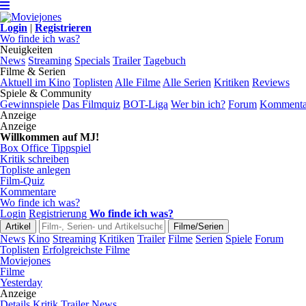
Login
|
Registrieren
Wo finde ich was?
Neuigkeiten
News
Streaming
Specials
Trailer
Tagebuch
Filme & Serien
Aktuell im Kino
Toplisten
Alle Filme
Alle Serien
Kritiken
Reviews
Spiele & Community
Gewinnspiele
Das Filmquiz
BOT-Liga
Wer bin ich?
Forum
Kommenta
Anzeige
Anzeige
Willkommen auf MJ!
Box Office Tippspiel
Kritik schreiben
Topliste anlegen
Film-Quiz
Kommentare
Wo finde ich was?
Login
Registrierung
Wo finde ich was?
News
Kino
Streaming
Kritiken
Trailer
Filme
Serien
Spiele
Forum
Toplisten
Erfolgreichste Filme
Moviejones
Filme
Yesterday
Anzeige
Details
Kritik
Trailer
News