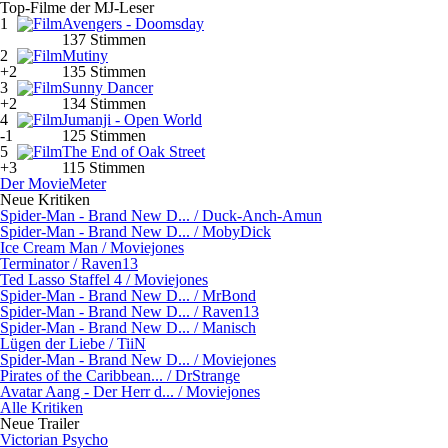
Top-Filme der MJ-Leser
1
Avengers - Doomsday
137 Stimmen
2
Mutiny
+2
135 Stimmen
3
Sunny Dancer
+2
134 Stimmen
4
Jumanji - Open World
-1
125 Stimmen
5
The End of Oak Street
+3
115 Stimmen
Der MovieMeter
Neue Kritiken
Spider-Man - Brand New D... / Duck-Anch-Amun
Spider-Man - Brand New D... / MobyDick
Ice Cream Man / Moviejones
Terminator / Raven13
Ted Lasso Staffel 4 / Moviejones
Spider-Man - Brand New D... / MrBond
Spider-Man - Brand New D... / Raven13
Spider-Man - Brand New D... / Manisch
Lügen der Liebe / TiiN
Spider-Man - Brand New D... / Moviejones
Pirates of the Caribbean... / DrStrange
Avatar Aang - Der Herr d... / Moviejones
Alle Kritiken
Neue Trailer
Victorian Psycho