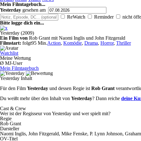
Mein Filmtagebuch...
Yesterday
gesehen am
ReWatch
Reminder
nicht öffe
Bitte logge dich ein...
Yesterday (2009)
Ein Film von
Rob Grant mit Naomi Inglis und John Fitzgerald
Filmstart:
folgt
95 Min.
Action
,
Komödie
,
Drama
,
Horror
,
Thriller
Watchlist
Meine Wertung
Ø MJ-User
Mein Filmtagebuch
Yesterday Inhalt
Für den Film
Yesterday
und dessen Regie ist
Rob Grant
verantwortli
Du weißt mehr über den Inhalt von
Yesterday
? Dann reiche
deine Ku
Cast & Crew
Wer ist der Regisseur von Yesterday und wer spielt mit?
Regie
Rob Grant
Darsteller
Naomi Inglis, John Fitzgerald, Mike Fenske, P. Lynn Johnson, Graha
OV-Titel