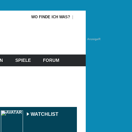
WO FINDE ICH WAS?
AnzeigeR
EN
SPIELE
FORUM
WATCHLIST