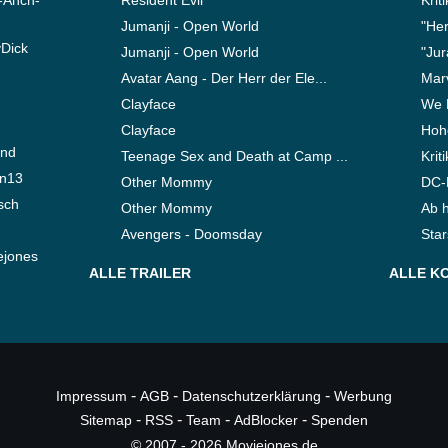
Jumanji - Open World
"Her
yDick
Jumanji - Open World
"Jur
Avatar Aang - Der Herr der Ele...
Marv
Clayface
We 
Clayface
Hoho
ond
Teenage Sex and Death at Camp ...
Krit
en13
Other Mommy
DC-F
sch
Other Mommy
Ab h
Avengers - Doomsday
Star
ejones
ALLE TRAILER
ALLE K
-
-
-
Impressum
AGB
Datenschutzerklärung
Werbung
-
-
-
-
Sitemap
RSS
Team
AdBlocker
Spenden
© 2007 - 2026 Moviejones.de