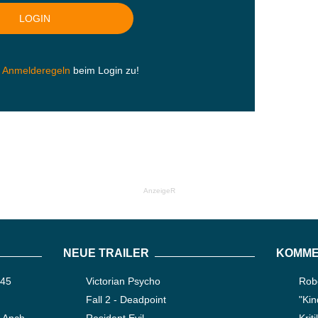
n
Anmelderegeln
beim Login zu!
AnzeigeR
NEUE TRAILER
KOMME
345
Victorian Psycho
Robe
Fall 2 - Deadpoint
"Kin
-Anch-
Resident Evil
Krit