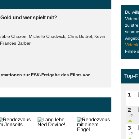
Du will
 Gold und wer spielt mit?
Videodi
zu str
schaue
ebbie Chazen, Michelle Chadwick, Chris Bottrel, Kevin
Angebo
, Frances Barber
Videol
Filme 
ormationen zur FSK-Freigabe des Films vor.
Top-F
1
2
+2
3
+2