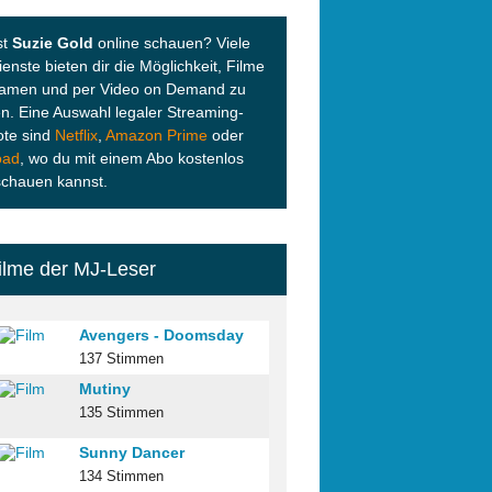
st
Suzie Gold
online schauen? Viele
enste bieten dir die Möglichkeit, Filme
eamen und per Video on Demand zu
n. Eine Auswahl legaler Streaming-
te sind
Netflix
,
Amazon Prime
oder
oad
, wo du mit einem Abo kostenlos
schauen kannst.
ilme der MJ-Leser
Avengers - Doomsday
137 Stimmen
Mutiny
135 Stimmen
Sunny Dancer
134 Stimmen