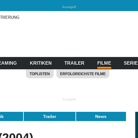
AnzeigeR
TRIERUNG
EAMING
KRITIKEN
TRAILER
FILME
SERI
TOPLISTEN
ERFOLGREICHSTE FILME
AnzeigeR
tik
Trailer
News
2004)