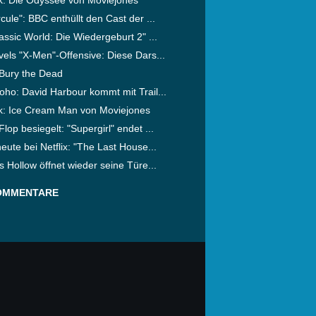
cule": BBC enthüllt den Cast der ...
assic World: Die Wiedergeburt 2" ...
els "X-Men"-Offensive: Diese Dars...
Bury the Dead
ho: David Harbour kommt mit Trail...
ik: Ice Cream Man von Moviejones
lop besiegelt: "Supergirl" endet ...
eute bei Netflix: "The Last House...
s Hollow öffnet wieder seine Türe...
OMMENTARE