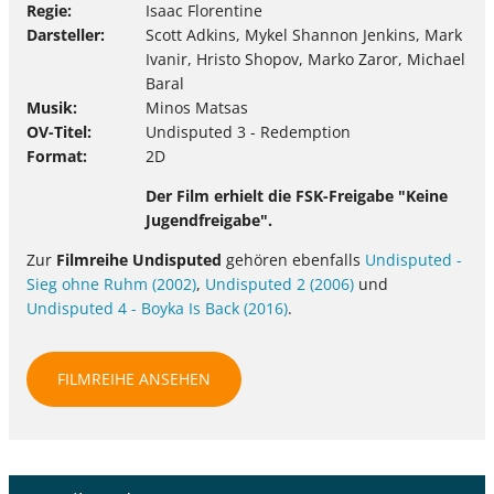
Regie
Isaac Florentine
Darsteller
Scott Adkins, Mykel Shannon Jenkins, Mark
Ivanir, Hristo Shopov, Marko Zaror, Michael
Baral
Musik
Minos Matsas
OV-Titel
Undisputed 3 - Redemption
Format
2D
Der Film erhielt die FSK-Freigabe "Keine
Jugendfreigabe".
Zur
Filmreihe Undisputed
gehören ebenfalls
Undisputed -
Sieg ohne Ruhm (2002)
,
Undisputed 2 (2006)
und
Undisputed 4 - Boyka Is Back (2016)
.
FILMREIHE ANSEHEN