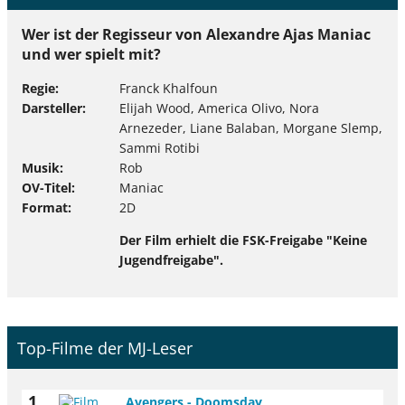
Wer ist der Regisseur von Alexandre Ajas Maniac
und wer spielt mit?
Regie
Franck Khalfoun
Darsteller
Elijah Wood, America Olivo, Nora
Arnezeder, Liane Balaban, Morgane Slemp,
Sammi Rotibi
Musik
Rob
OV-Titel
Maniac
Format
2D
Der Film erhielt die FSK-Freigabe "Keine
Jugendfreigabe".
Top-Filme der MJ-Leser
1
Avengers - Doomsday