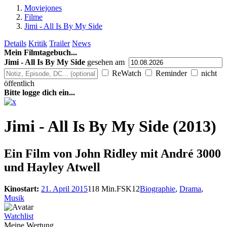
Moviejones
Filme
Jimi - All Is By My Side
Details
Kritik
Trailer
News
Mein Filmtagebuch...
Jimi - All Is By My Side
gesehen am
ReWatch
Reminder
nicht
öffentlich
Bitte logge dich ein...
Jimi - All Is By My Side (2013)
Ein Film von
John Ridley mit André 3000
und Hayley Atwell
Kinostart:
21. April 2015
118 Min.
FSK12
Biographie
,
Drama
,
Musik
Watchlist
Meine Wertung