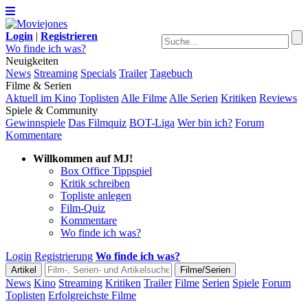
Login
|
Registrieren
Wo finde ich was?
Neuigkeiten
News
Streaming
Specials
Trailer
Tagebuch
Filme & Serien
Aktuell im Kino
Toplisten
Alle Filme
Alle Serien
Kritiken
Reviews
Spiele & Community
Gewinnspiele
Das Filmquiz
BOT-Liga
Wer bin ich?
Forum
Kommentare
Willkommen auf MJ!
Box Office Tippspiel
Kritik schreiben
Topliste anlegen
Film-Quiz
Kommentare
Wo finde ich was?
Login
Registrierung
Wo finde ich was?
News
Kino
Streaming
Kritiken
Trailer
Filme
Serien
Spiele
Forum
Toplisten
Erfolgreichste Filme