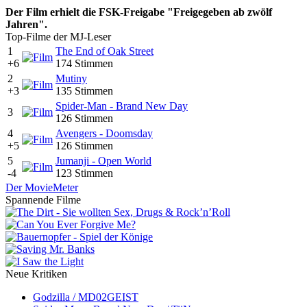
Der Film erhielt die FSK-Freigabe "Freigegeben ab zwölf
Jahren".
Top-Filme der MJ-Leser
1
The End of Oak Street
+6
174 Stimmen
2
Mutiny
+3
135 Stimmen
Spider-Man - Brand New Day
3
126 Stimmen
4
Avengers - Doomsday
+5
126 Stimmen
5
Jumanji - Open World
-4
123 Stimmen
Der MovieMeter
Spannende Filme
Neue Kritiken
Godzilla / MD02GEIST