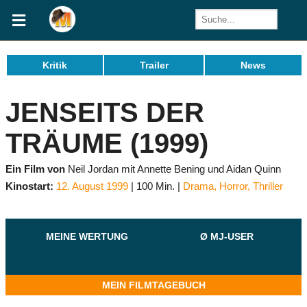
Kritik
Trailer
News
JENSEITS DER
TRÄUME (1999)
Ein Film von
Neil Jordan mit Annette Bening und Aidan Quinn
Kinostart:
12. August 1999
100 Min.
Drama
,
Horror
,
Thriller
MEINE WERTUNG
Ø MJ-USER
MEIN FILMTAGEBUCH