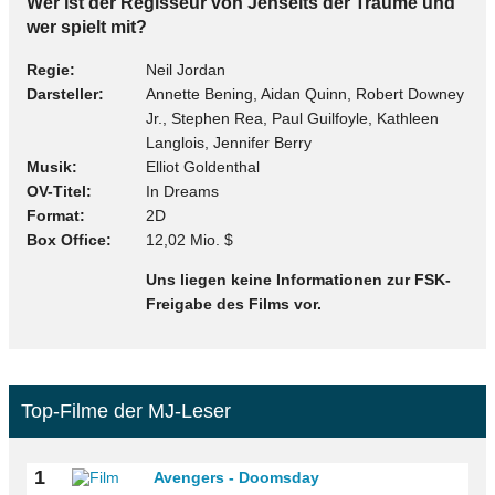
Wer ist der Regisseur von Jenseits der Träume und
wer spielt mit?
Regie
Neil Jordan
Darsteller
Annette Bening, Aidan Quinn, Robert Downey
Jr., Stephen Rea, Paul Guilfoyle, Kathleen
Langlois, Jennifer Berry
Musik
Elliot Goldenthal
OV-Titel
In Dreams
Format
2D
Box Office
12,02 Mio. $
Uns liegen keine Informationen zur FSK-
Freigabe des Films vor.
Top-Filme der MJ-Leser
1
Avengers - Doomsday