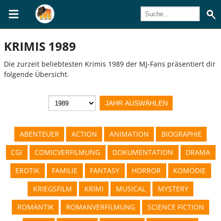
KRIMIS 1989
Die zurzeit beliebtesten Krimis 1989 der MJ-Fans präsentiert dir
folgende Übersicht.
ABENTEUER
ACTION
ANIMATION
BIOGRAPHIE
CGI
COMICVERFILMUNG
DOKUMENTATION
DRAMA
EROTIK
FAMILIE
FANTASY
HORROR
KOMÖDIE
KRIEGSFILM
KRIMI
MUSICAL
MYSTERY
ROMANTIK
ROMANVERFILMUNG
SCIENCE FICTION