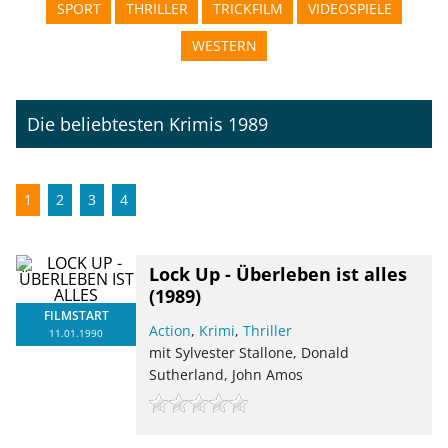
SPORT
THRILLER
TRICKFILM
VIDEOSPIELE
WESTERN
Die beliebtesten Krimis 1989
1
2
3
4
Lock Up - Überleben ist alles
(1989)
FILMSTART
Action
,
Krimi
,
Thriller
11.01.1990
mit Sylvester Stallone, Donald
Sutherland, John Amos