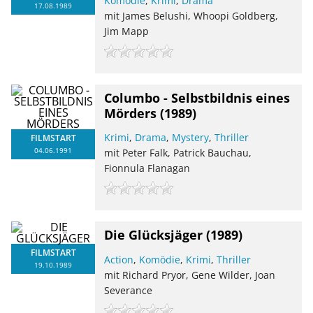
Komödie
,
Krimi
,
Drama
17.08.1989
mit James Belushi, Whoopi Goldberg,
Jim Mapp
Columbo - Selbstbildnis eines
Mörders
(1989)
Krimi
,
Drama
,
Mystery
,
Thriller
FILMSTART
04.06.1991
mit Peter Falk, Patrick Bauchau,
Fionnula Flanagan
Die Glücksjäger
(1989)
FILMSTART
Action
,
Komödie
,
Krimi
,
Thriller
19.10.1989
mit Richard Pryor, Gene Wilder, Joan
Severance