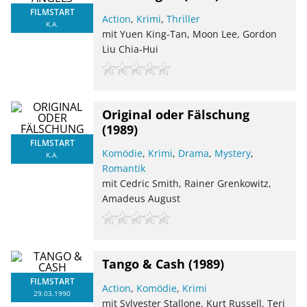
FILMSTART
Action
,
Krimi
,
Thriller
K.A.
mit Yuen King-Tan, Moon Lee, Gordon
Liu Chia-Hui
Original oder Fälschung
(1989)
FILMSTART
Komödie
,
Krimi
,
Drama
,
Mystery
,
K.A.
Romantik
mit Cedric Smith, Rainer Grenkowitz,
Amadeus August
Tango & Cash
(1989)
FILMSTART
Action
,
Komödie
,
Krimi
29.03.1990
mit Sylvester Stallone, Kurt Russell, Teri