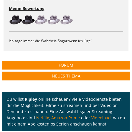
Meine Bewertung
Ich sage immer die Wahrheit. Sogar wenn ich lüge!
FORUM
NEUES THEMA
Du willst
Ripley
online schauen? Viele Videodienste bieten
dir die Möglichkeit, Filme zu streamen und per Video on
Demand zu schauen. Eine Auswahl legaler Streaming-
Angebote sind
Netflix
,
Amazon Prime
oder
Videoload
, wo du
mit einem Abo kostenlos Serien anschauen kannst.