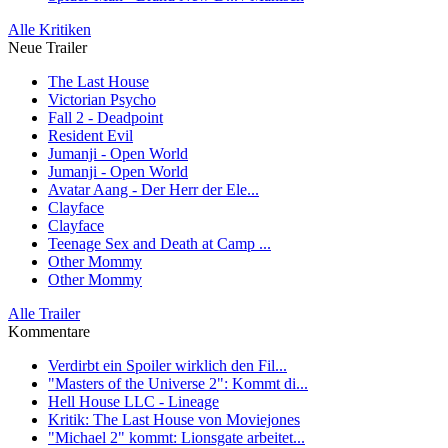
Alle Kritiken
Neue Trailer
The Last House
Victorian Psycho
Fall 2 - Deadpoint
Resident Evil
Jumanji - Open World
Jumanji - Open World
Avatar Aang - Der Herr der Ele...
Clayface
Clayface
Teenage Sex and Death at Camp ...
Other Mommy
Other Mommy
Alle Trailer
Kommentare
Verdirbt ein Spoiler wirklich den Fil...
"Masters of the Universe 2": Kommt di...
Hell House LLC - Lineage
Kritik: The Last House von Moviejones
"Michael 2" kommt: Lionsgate arbeitet...