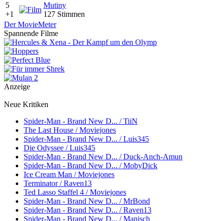
5
Mutiny
+1
127 Stimmen
Der MovieMeter
Spannende Filme
Anzeige
Neue Kritiken
Spider-Man - Brand New D... / TiiN
The Last House / Moviejones
Spider-Man - Brand New D... / Luis345
Die Odyssee / Luis345
Spider-Man - Brand New D... / Duck-Anch-Amun
Spider-Man - Brand New D... / MobyDick
Ice Cream Man / Moviejones
Terminator / Raven13
Ted Lasso Staffel 4 / Moviejones
Spider-Man - Brand New D... / MrBond
Spider-Man - Brand New D... / Raven13
Spider-Man - Brand New D... / Manisch