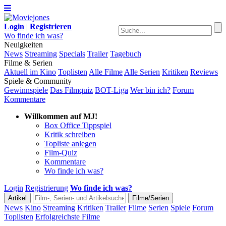
Login
|
Registrieren
Wo finde ich was?
Neuigkeiten
News
Streaming
Specials
Trailer
Tagebuch
Filme & Serien
Aktuell im Kino
Toplisten
Alle Filme
Alle Serien
Kritiken
Reviews
Spiele & Community
Gewinnspiele
Das Filmquiz
BOT-Liga
Wer bin ich?
Forum
Kommentare
Willkommen auf MJ!
Box Office Tippspiel
Kritik schreiben
Topliste anlegen
Film-Quiz
Kommentare
Wo finde ich was?
Login
Registrierung
Wo finde ich was?
News
Kino
Streaming
Kritiken
Trailer
Filme
Serien
Spiele
Forum
Toplisten
Erfolgreichste Filme