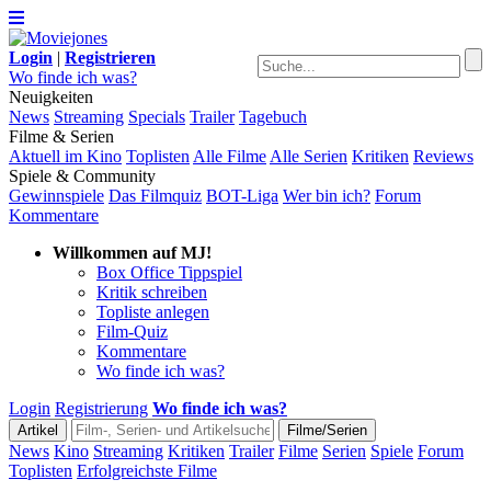
Login
|
Registrieren
Wo finde ich was?
Neuigkeiten
News
Streaming
Specials
Trailer
Tagebuch
Filme & Serien
Aktuell im Kino
Toplisten
Alle Filme
Alle Serien
Kritiken
Reviews
Spiele & Community
Gewinnspiele
Das Filmquiz
BOT-Liga
Wer bin ich?
Forum
Kommentare
Willkommen auf MJ!
Box Office Tippspiel
Kritik schreiben
Topliste anlegen
Film-Quiz
Kommentare
Wo finde ich was?
Login
Registrierung
Wo finde ich was?
News
Kino
Streaming
Kritiken
Trailer
Filme
Serien
Spiele
Forum
Toplisten
Erfolgreichste Filme