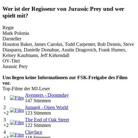
Wer ist der Regisseur von Jurassic Prey und wer
spielt mit?
Regie
Mark Polonia
Darsteller
Houston Baker, James Carolus, Todd Carpenter, Bob Dennis, Steve
Diasparra, Danielle Donahue, Austin Dragovich, Frank Humes,
Kelsey Kaufmann, Jeff Kirkendall
OV-Titel
Jurassic Prey
Uns liegen keine Informationen zur FSK-Freigabe des Films
vor.
Top-Filme der MJ-Leser
Avengers - Doomsday
1
147 Stimmen
2
Jumanji - Open World
+2
123 Stimmen
3
The End of Oak Street
+2
122 Stimmen
4
Clayface
+3
118 Stimmen