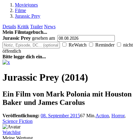
Moviejones
Filme
Jurassic Prey
Details
Kritik
Trailer
News
Mein Filmtagebuch...
Jurassic Prey
gesehen am
ReWatch
Reminder
nicht
öffentlich
Bitte logge dich ein...
Jurassic Prey (2014)
Ein Film von
Mark Polonia mit Houston
Baker und James Carolus
Veröffentlichung:
08. September 2015
67 Min.
Action
,
Horror
,
Science Fiction
Watchlist
Meine Wertung