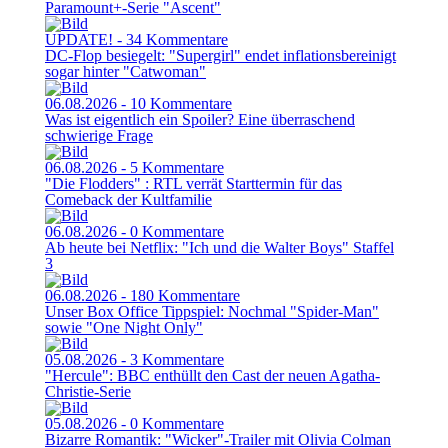
Paramount+-Serie "Ascent"
UPDATE! - 34 Kommentare
DC-Flop besiegelt: "Supergirl" endet inflationsbereinigt
sogar hinter "Catwoman"
06.08.2026 - 10 Kommentare
Was ist eigentlich ein Spoiler? Eine überraschend
schwierige Frage
06.08.2026 - 5 Kommentare
"Die Flodders" : RTL verrät Starttermin für das
Comeback der Kultfamilie
06.08.2026 - 0 Kommentare
Ab heute bei Netflix: "Ich und die Walter Boys" Staffel
3
06.08.2026 - 180 Kommentare
Unser Box Office Tippspiel: Nochmal "Spider-Man"
sowie "One Night Only"
05.08.2026 - 3 Kommentare
"Hercule": BBC enthüllt den Cast der neuen Agatha-
Christie-Serie
05.08.2026 - 0 Kommentare
Bizarre Romantik: "Wicker"-Trailer mit Olivia Colman