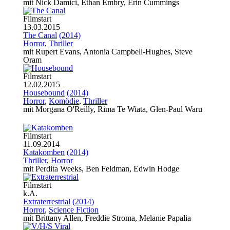
mit Nick Damici, Ethan Embry, Erin Cummings
Filmstart
13.03.2015
The Canal
(2014)
Horror
,
Thriller
mit Rupert Evans, Antonia Campbell-Hughes, Steve
Oram
Filmstart
12.02.2015
Housebound
(2014)
Horror
,
Komödie
,
Thriller
mit Morgana O'Reilly, Rima Te Wiata, Glen-Paul Waru
Filmstart
11.09.2014
Katakomben
(2014)
Thriller
,
Horror
mit Perdita Weeks, Ben Feldman, Edwin Hodge
Filmstart
k.A.
Extraterrestrial
(2014)
Horror
,
Science Fiction
mit Brittany Allen, Freddie Stroma, Melanie Papalia