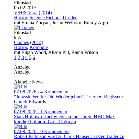
Filmstart
05.02.2015
V/H/S Viral
(2014)
Horror
,
Science Fiction
,
Thriller
mit Emilia Zoryan, Justin Welborn, Emmy Argo
Filmstart
k.A.
Cooties
(2014)
Horror
,
Komödie
mit Elijah Wood, Alison Pill, Rainn Wilson
1
2
3
4
5
6
Anzeige
Anzeige
Aktuelle News
07.08.2026 - 4 Kommentare
"Jurassic World: Die Wiedergeburt 2" verliert Regisseur
Gareth Edwards
07.08.2026 - 1 Kommentar
Stars Hollow öffnet wieder seine Türen: HBO Max
kündigt Gilmore-Girls-Doku an
07.08.2026 - 0 Kommentare
Robert Pattinson wird zu Chris Hansen: Erster Trailer zu