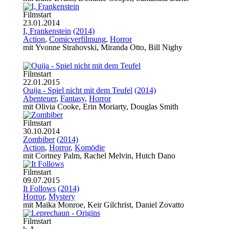
Filmstart
23.01.2014
I, Frankenstein
(2014)
Action
,
Comicverfilmung
,
Horror
mit Yvonne Strahovski, Miranda Otto, Bill Nighy
Filmstart
22.01.2015
Ouija - Spiel nicht mit dem Teufel
(2014)
Abenteuer
,
Fantasy
,
Horror
mit Olivia Cooke, Erin Moriarty, Douglas Smith
Filmstart
30.10.2014
Zombiber
(2014)
Action
,
Horror
,
Komödie
mit Cortney Palm, Rachel Melvin, Hutch Dano
Filmstart
09.07.2015
It Follows
(2014)
Horror
,
Mystery
mit Maika Monroe, Keir Gilchrist, Daniel Zovatto
Filmstart