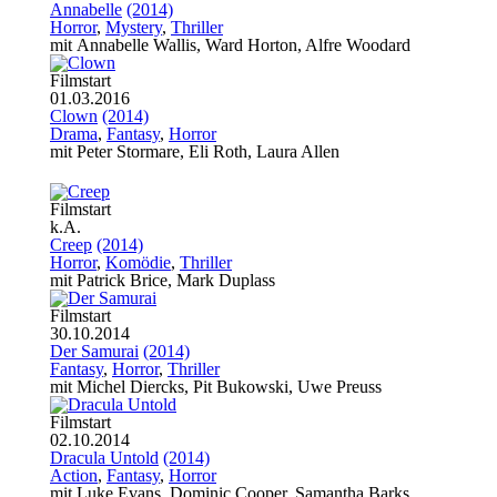
Annabelle
(2014)
Horror
,
Mystery
,
Thriller
mit Annabelle Wallis, Ward Horton, Alfre Woodard
Filmstart
01.03.2016
Clown
(2014)
Drama
,
Fantasy
,
Horror
mit Peter Stormare, Eli Roth, Laura Allen
Filmstart
k.A.
Creep
(2014)
Horror
,
Komödie
,
Thriller
mit Patrick Brice, Mark Duplass
Filmstart
30.10.2014
Der Samurai
(2014)
Fantasy
,
Horror
,
Thriller
mit Michel Diercks, Pit Bukowski, Uwe Preuss
Filmstart
02.10.2014
Dracula Untold
(2014)
Action
,
Fantasy
,
Horror
mit Luke Evans, Dominic Cooper, Samantha Barks