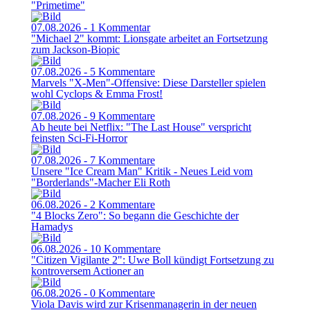
"Primetime"
07.08.2026 - 1 Kommentar
"Michael 2" kommt: Lionsgate arbeitet an Fortsetzung
zum Jackson-Biopic
07.08.2026 - 5 Kommentare
Marvels "X-Men"-Offensive: Diese Darsteller spielen
wohl Cyclops & Emma Frost!
07.08.2026 - 9 Kommentare
Ab heute bei Netflix: "The Last House" verspricht
feinsten Sci-Fi-Horror
07.08.2026 - 7 Kommentare
Unsere "Ice Cream Man" Kritik - Neues Leid vom
"Borderlands"-Macher Eli Roth
06.08.2026 - 2 Kommentare
"4 Blocks Zero": So begann die Geschichte der
Hamadys
06.08.2026 - 10 Kommentare
"Citizen Vigilante 2": Uwe Boll kündigt Fortsetzung zu
kontroversem Actioner an
06.08.2026 - 0 Kommentare
Viola Davis wird zur Krisenmanagerin in der neuen