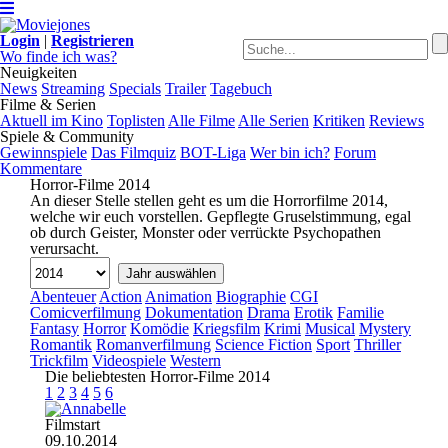
Login
|
Registrieren
Wo finde ich was?
Neuigkeiten
News
Streaming
Specials
Trailer
Tagebuch
Filme & Serien
Aktuell im Kino
Toplisten
Alle Filme
Alle Serien
Kritiken
Reviews
Spiele & Community
Gewinnspiele
Das Filmquiz
BOT-Liga
Wer bin ich?
Forum
Kommentare
Horror-Filme 2014
An dieser Stelle stellen geht es um die Horrorfilme 2014,
welche wir euch vorstellen. Gepflegte Gruselstimmung, egal
ob durch Geister, Monster oder verrückte Psychopathen
verursacht.
Abenteuer
Action
Animation
Biographie
CGI
Comicverfilmung
Dokumentation
Drama
Erotik
Familie
Fantasy
Horror
Komödie
Kriegsfilm
Krimi
Musical
Mystery
Romantik
Romanverfilmung
Science Fiction
Sport
Thriller
Trickfilm
Videospiele
Western
Die beliebtesten Horror-Filme 2014
1
2
3
4
5
6
Filmstart
09.10.2014