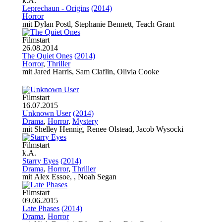
k.A.
Leprechaun - Origins
(2014)
Horror
mit Dylan Postl, Stephanie Bennett, Teach Grant
Filmstart
26.08.2014
The Quiet Ones
(2014)
Horror
,
Thriller
mit Jared Harris, Sam Claflin, Olivia Cooke
Filmstart
16.07.2015
Unknown User
(2014)
Drama
,
Horror
,
Mystery
mit Shelley Hennig, Renee Olstead, Jacob Wysocki
Filmstart
k.A.
Starry Eyes
(2014)
Drama
,
Horror
,
Thriller
mit Alex Essoe, , Noah Segan
Filmstart
09.06.2015
Late Phases
(2014)
Drama
,
Horror