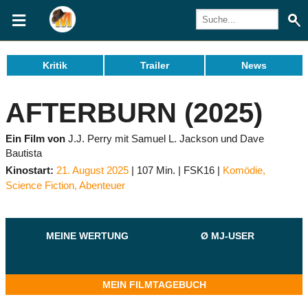
Kritik
Trailer
News
AFTERBURN (2025)
Ein Film von
J.J. Perry mit Samuel L. Jackson und Dave
Bautista
Kinostart:
21. August 2025
107 Min.
FSK16
Komödie
,
Science Fiction
,
Abenteuer
MEINE WERTUNG
Ø MJ-USER
MEIN FILMTAGEBUCH