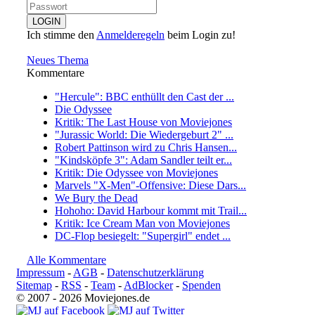
Ich stimme den
Anmelderegeln
beim Login zu!
Neues Thema
Kommentare
"Hercule": BBC enthüllt den Cast der ...
Die Odyssee
Kritik: The Last House von Moviejones
"Jurassic World: Die Wiedergeburt 2" ...
Robert Pattinson wird zu Chris Hansen...
"Kindsköpfe 3": Adam Sandler teilt er...
Kritik: Die Odyssee von Moviejones
Marvels "X-Men"-Offensive: Diese Dars...
We Bury the Dead
Hohoho: David Harbour kommt mit Trail...
Kritik: Ice Cream Man von Moviejones
DC-Flop besiegelt: "Supergirl" endet ...
Alle Kommentare
Impressum
-
AGB
-
Datenschutzerklärung
Sitemap
-
RSS
-
Team
-
AdBlocker
-
Spenden
© 2007 - 2026 Moviejones.de