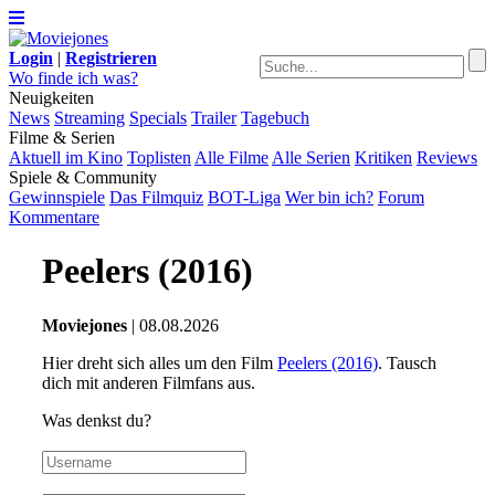
Login
|
Registrieren
Wo finde ich was?
Neuigkeiten
News
Streaming
Specials
Trailer
Tagebuch
Filme & Serien
Aktuell im Kino
Toplisten
Alle Filme
Alle Serien
Kritiken
Reviews
Spiele & Community
Gewinnspiele
Das Filmquiz
BOT-Liga
Wer bin ich?
Forum
Kommentare
Peelers (2016)
Moviejones
| 08.08.2026
Hier dreht sich alles um den Film
Peelers (2016)
. Tausch
dich mit anderen Filmfans aus.
Was denkst du?