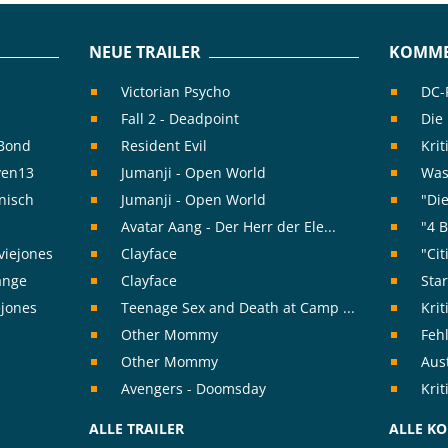
NEUE TRAILER
KOMME
Victorian Psycho
DC-F
Fall 2 - Deadpoint
Die
rBond
Resident Evil
Krit
ven13
Jumanji - Open World
Was 
nisch
Jumanji - Open World
"Die
Avatar Aang - Der Herr der Ele...
"4 B
viejones
Clayface
"Cit
range
Clayface
Sta
ejones
Teenage Sex and Death at Camp ...
Kri
Other Mommy
Feh
Other Mommy
Aust
Avengers - Doomsday
Kri
ALLE TRAILER
ALLE K