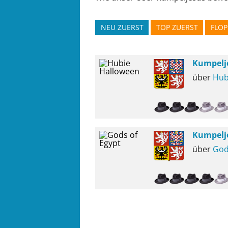
NEU ZUERST
TOP ZUERST
FLOP
Kumpelj
über
Hub
Kumpelj
über
God