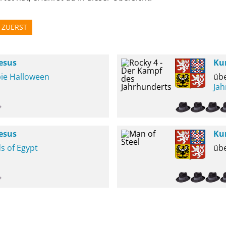
 ZUERST
esus
Ku
ie Halloween
üb
Jah
esus
Ku
s of Egypt
üb