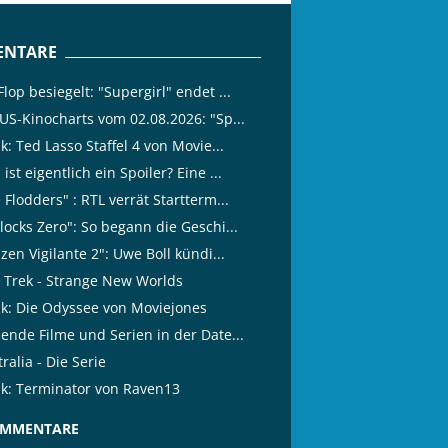
NTARE
lop besiegelt: "Supergirl" endet ...
 US-Kinocharts vom 02.08.2026: "Sp...
ik: Ted Lasso Staffel 4 von Movie...
ist eigentlich ein Spoiler? Eine ...
 Flodders" : RTL verrät Startterm...
locks Zero": So begann die Geschi...
izen Vigilante 2": Uwe Boll kündi...
r Trek - Strange New Worlds
tik: Die Odyssee von Moviejones
lende Filme und Serien in der Date...
ralia - Die Serie
tik: Terminator von Raven13
OMMENTARE