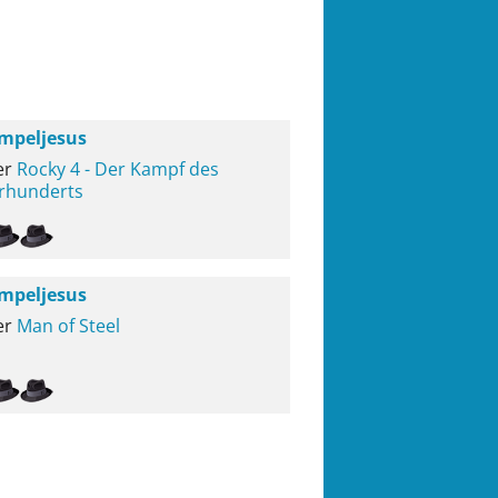
mpeljesus
er
Rocky 4 - Der Kampf des
rhunderts
mpeljesus
er
Man of Steel