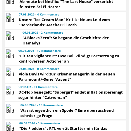
Ab heute bei Netflix: "The Last House" verspricht
feinsten Sci-Fi-Horror
07.08.2026 - 4 Kommentare
Unsere "Ice Cream Man" Kritik - Neues Leid vom
"Borderlands"-Macher Eli Roth
06.08.2026 - 2 Kommentare
"4 Blocks Zero": So begann die Geschichte der
Hamadys
06.08.2026 - 10 Kommentare
"Citizen Vigilante 2": Uwe Boll kündigt Fortsetzung zu
kontroversem Actioner an
06.08.2026 - 0 Kommentare
Viola Davis wird zur Krisenmanagerin in der neuen
Paramount+-Serie "Ascent"
UPDATE! - 31 Kommentare
DC-Flop besiegelt: "Supergirl" endet inflationsbereinigt
sogar hinter "Catwoman"
06.08.2026 - 10 Kommentare
Was ist eigentlich ein Spoiler? Eine überraschend
schwierige Frage
06.08.2026 - 5 Kommentare
"Die Flodders" : RTL verrät Starttermin für das