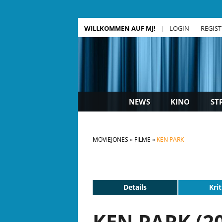
WILLKOMMEN AUF MJ!
LOGIN
REGIS
NEWS
KINO
ST
MOVIEJONES
FILME
KEN PARK
Details
Krit
KEN PARK (2