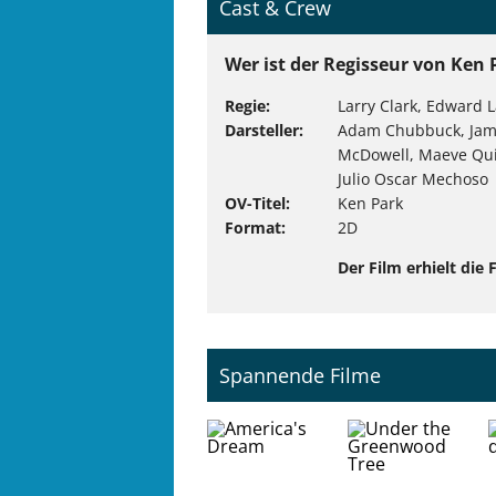
Cast & Crew
Wer ist der Regisseur von Ken 
Regie
Larry Clark, Edward
Darsteller
Adam Chubbuck, James
McDowell, Maeve Quin
Julio Oscar Mechoso
OV-Titel
Ken Park
Format
2D
Der Film erhielt die
Spannende Filme