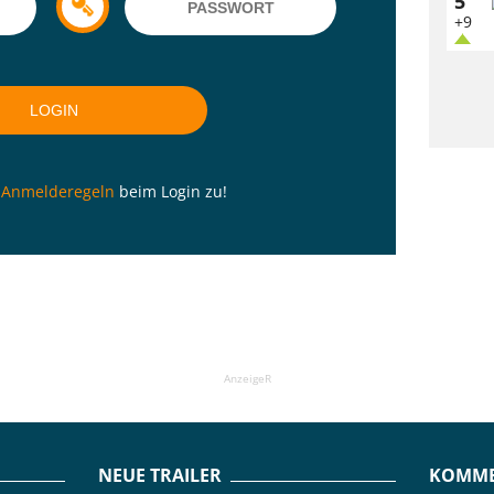
5
+9
n
Anmelderegeln
beim Login zu!
AnzeigeR
NEUE TRAILER
KOMME