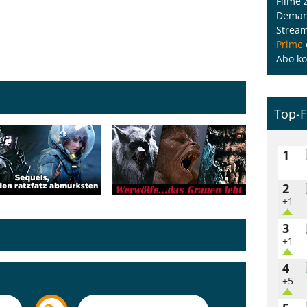
Filme 
Demand
Strea
Prime
Abo ko
Top-F
1
2
+1
3
+1
4
+5