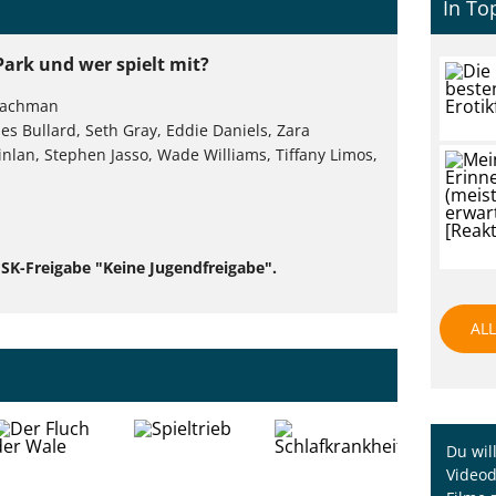
In To
Park und wer spielt mit?
 Lachman
 Bullard, Seth Gray, Eddie Daniels, Zara
lan, Stephen Jasso, Wade Williams, Tiffany Limos,
 FSK-Freigabe "Keine Jugendfreigabe".
AL
Du wil
Videod