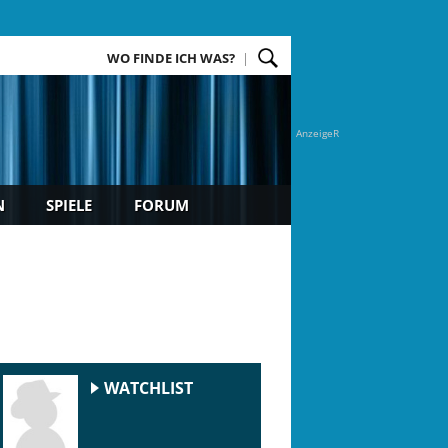
WO FINDE ICH WAS?
AnzeigeR
N
SPIELE
FORUM
WATCHLIST