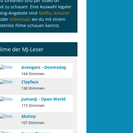
zu streamen und per Video on
 zu schauen. Eine Auswahl legaler
ming-Angebote sind
Netflix
,
Amazon
oder
Videoload
, wo du mit einem
stenlos Filme schauen kannst.
ilme der MJ-Leser
Avengers - Doomsday
164 Stimmen
Clayface
136 Stimmen
Jumanji - Open World
115 Stimmen
Mutiny
107 Stimmen