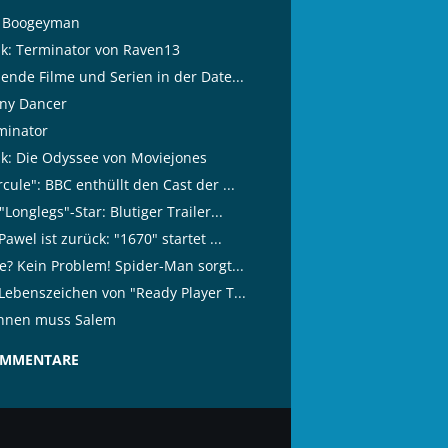
 Boogeyman
tik: Terminator von Raven13
lende Filme und Serien in der Date...
ny Dancer
minator
tik: Die Odyssee von Moviejones
cule": BBC enthüllt den Cast der ...
"Longlegs"-Star: Blutiger Trailer...
Pawel ist zurück: "1670" startet ...
ze? Kein Problem! Spider-Man sorgt...
 Lebenszeichen von "Ready Player T...
nnen muss Salem
OMMENTARE