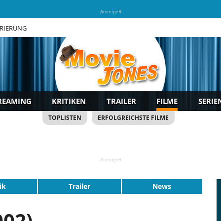
AnzeigeR
TRIERUNG
REAMING
KRITIKEN
TRAILER
FILME
SERIE
TOPLISTEN
ERFOLGREICHSTE FILME
AnzeigeR
ik
Trailer
News
002)