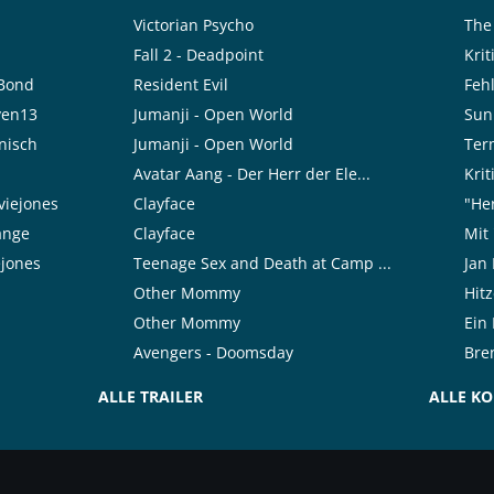
Victorian Psycho
The
Fall 2 - Deadpoint
Kri
rBond
Resident Evil
Feh
ven13
Jumanji - Open World
Sun
nisch
Jumanji - Open World
Ter
Avatar Aang - Der Herr der Ele...
Kri
viejones
Clayface
"Her
range
Clayface
Mit 
ejones
Teenage Sex and Death at Camp ...
Jan 
Other Mommy
Hit
Other Mommy
Ein
Avengers - Doomsday
Bre
ALLE TRAILER
ALLE K