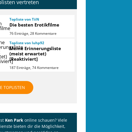
plisten vertreten
Topliste von TiiN
Die besten Erotikfilme
76 Einträge, 28 Kommentare
Topliste von luhp92
Meine Erinnerungsliste
(meist erwartet)
[Reaktiviert]
187 Einträge, 74 Kommentare
LE TOPLISTEN
lst
Ken Park
online schauen? Viele
ienste bieten dir die Möglichkeit,