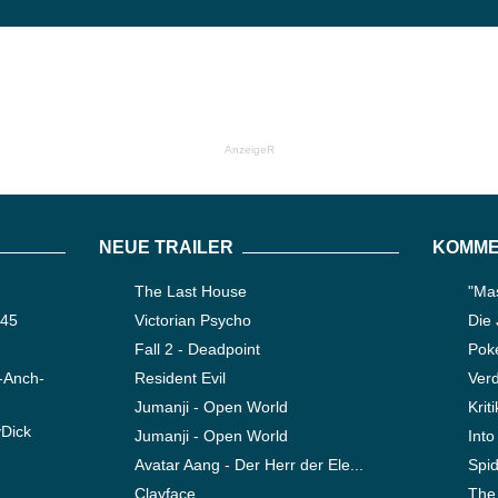
AnzeigeR
NEUE TRAILER
KOMME
The Last House
"Mas
345
Victorian Psycho
Die
Fall 2 - Deadpoint
Pok
-Anch-
Resident Evil
Verd
Jumanji - Open World
Krit
yDick
Jumanji - Open World
Into
Avatar Aang - Der Herr der Ele...
Spi
Clayface
The