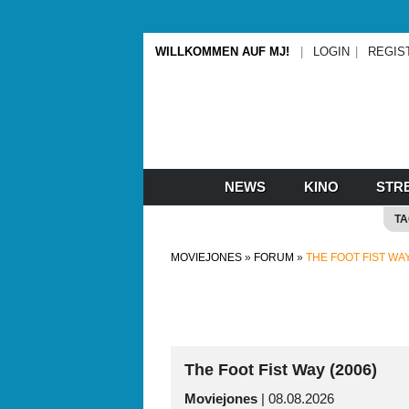
WILLKOMMEN AUF MJ!
LOGIN
REGIS
NEWS
KINO
STR
T
MOVIEJONES
FORUM
THE FOOT FIST WAY
The Foot Fist Way (2006)
Moviejones
| 08.08.2026