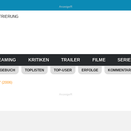
AnzeigeR
TRIERUNG
EAMING
KRITIKEN
TRAILER
FILME
SERI
AGEBUCH
TOPLISTEN
TOP-USER
ERFOLGE
KOMMENTAR
 (2006)
AnzeigeR