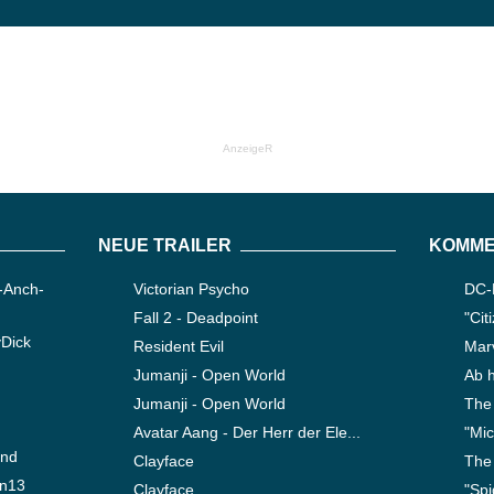
AnzeigeR
NEUE TRAILER
KOMME
-Anch-
Victorian Psycho
DC-F
Fall 2 - Deadpoint
"Cit
yDick
Resident Evil
Marv
Jumanji - Open World
Ab h
Jumanji - Open World
The 
Avatar Aang - Der Herr der Ele...
"Mic
ond
Clayface
The
en13
Clayface
"Spi