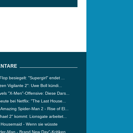
NTARE
lop besiegelt: "Supergirl" endet ...
izen Vigilante 2": Uwe Boll kündi...
els "X-Men"-Offensive: Diese Dars...
eute bei Netflix: "The Last House...
Amazing Spider-Man 2 - Rise of El...
hael 2" kommt: Lionsgate arbeitet...
 Housemaid - Wenn sie wüsste
der-Man - Brand New Day"-Kritiken...