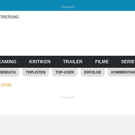
AnzeigeR
TRIERUNG
EAMING
KRITIKEN
TRAILER
FILME
SERI
AGEBUCH
TOPLISTEN
TOP-USER
ERFOLGE
KOMMENTAR
(2006)
AnzeigeR