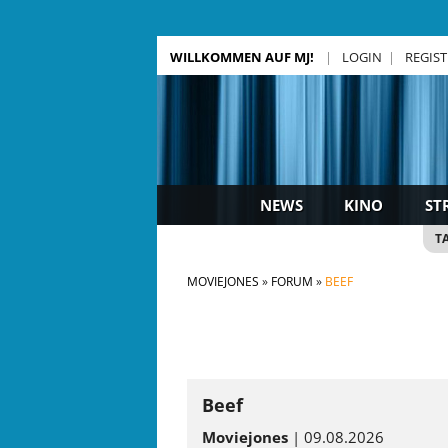
WILLKOMMEN AUF MJ!
LOGIN
REGIS
NEWS
KINO
ST
T
MOVIEJONES
FORUM
BEEF
Beef
Moviejones
| 09.08.2026