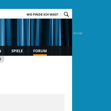
WO FINDE ICH WAS?
Anzeige
N
SPIELE
FORUM
E