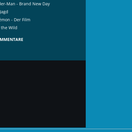
der-Man - Brand New Day
 Jagd
émon - Der Film
 the Wild
OMMENTARE