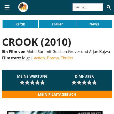
Kritik
Trailer
News
CROOK (2010)
Ein Film von
Mohit Suri mit Gulshan Grover und Arjan Bajwa
Filmstart:
folgt
Action
,
Drama
,
Thriller
MEINE WERTUNG
Ø MJ-USER
MEIN FILMTAGEBUCH