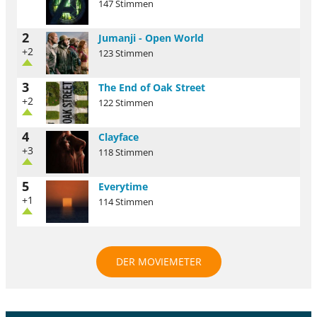
147 Stimmen
2
Jumanji - Open World
+2
123 Stimmen
3
The End of Oak Street
+2
122 Stimmen
4
Clayface
+3
118 Stimmen
5
Everytime
+1
114 Stimmen
DER MOVIEMETER