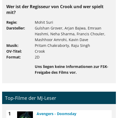
Wer ist der Regisseur von Crook und wer spielt
mit?
Regie
Mohit Suri
Darsteller
Gulshan Grover, Arjan Bajwa, Emraan
Hashmi, Neha Sharma, Francis Chouler,
Mashhoor Amrohi, Kavin Dave
Musik
Pritam Chakraborty, Raju Singh
OV-Titel
Crook
Format
2D
Uns liegen keine Informationen zur FSK-
Freigabe des Films vor.
Top-Filme der MJ-Leser
1
Avengers - Doomsday