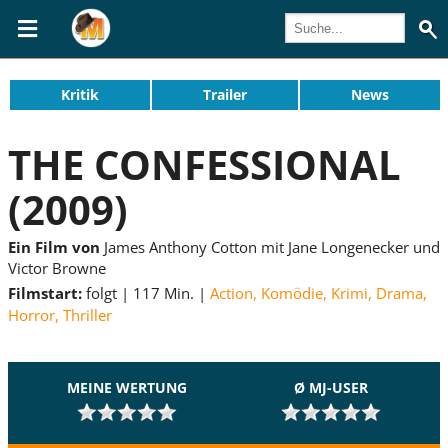
Kritik
Trailer
News
THE CONFESSIONAL
(2009)
Ein Film von
James Anthony Cotton mit Jane Longenecker und
Victor Browne
Filmstart:
folgt
117 Min.
Action
,
Komödie
,
Krimi
,
Drama
,
Horror
,
Thriller
MEINE WERTUNG
Ø MJ-USER