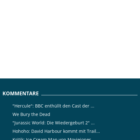
KOMMENTARE
"Hercule": BBC enthüllt den Cast der ...
We Bury the Dead
"Jurassic World: Die Wiedergeburt 2" ...
Hohoho: David Harbour kommt mit Trail...
Kritik: Ice Cream Man von Moviejones