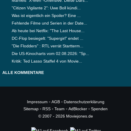
Marvels "X-Men"-Offensive: Diese Dars...
"Citizen Vigilante 2": Uwe Boll kündi...
Was ist eigentlich ein Spoiler? Eine ...
Fehlende Filme und Serien in der Date...
Ab heute bei Netflix: "The Last House...
DC-Flop besiegelt: "Supergirl" endet ...
"Die Flodders" : RTL verrät Startterm...
Die US-Kinocharts vom 02.08.2026: "Sp...
Kritik: Ted Lasso Staffel 4 von Movie...
ALLE KOMMENTARE
-
-
Impressum
AGB
Datenschutzerklärung
-
-
-
-
Sitemap
RSS
Team
AdBlocker
Spenden
© 2007 - 2026 Moviejones.de