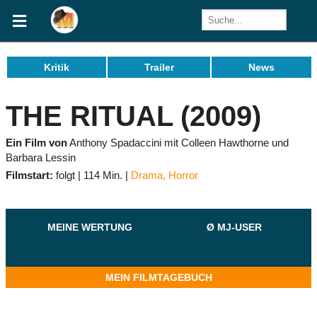
Kritik
Trailer
News
THE RITUAL (2009)
Ein Film von
Anthony Spadaccini mit Colleen Hawthorne und
Barbara Lessin
Filmstart:
folgt
114 Min.
Drama
,
Horror
MEINE WERTUNG
Ø MJ-USER
MEIN FILMTAGEBUCH