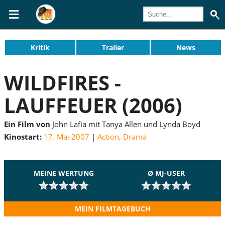
Kritik
Trailer
News
WILDFIRES -
LAUFFEUER (2006)
Ein Film von
John Lafia mit Tanya Allen und Lynda Boyd
Kinostart:
17. Mai 2007
Action
,
Drama
MEINE WERTUNG
Ø MJ-USER
MEIN FILMTAGEBUCH