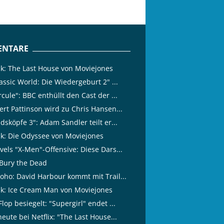
NTARE
tik: The Last House von Moviejones
assic World: Die Wiedergeburt 2" ...
cule": BBC enthüllt den Cast der ...
ert Pattinson wird zu Chris Hansen...
dsköpfe 3": Adam Sandler teilt er...
tik: Die Odyssee von Moviejones
vels "X-Men"-Offensive: Diese Dars...
Bury the Dead
oho: David Harbour kommt mit Trail...
tik: Ice Cream Man von Moviejones
lop besiegelt: "Supergirl" endet ...
eute bei Netflix: "The Last House...