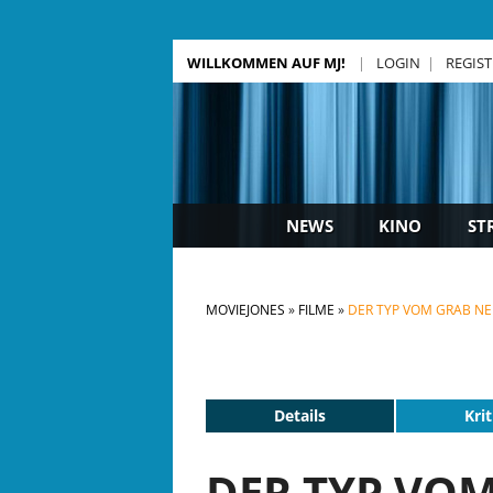
WILLKOMMEN AUF MJ!
LOGIN
REGIS
NEWS
KINO
ST
MOVIEJONES
FILME
DER TYP VOM GRAB NEB
Details
Krit
DER TYP VOM