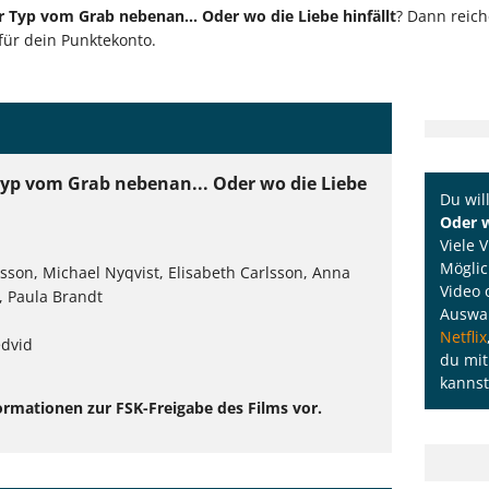
r Typ vom Grab nebenan... Oder wo die Liebe hinfällt
? Dann reic
für dein Punktekonto.
 Typ vom Grab nebenan... Oder wo die Liebe
Du wil
Oder w
Viele 
Möglic
lsson, Michael Nyqvist, Elisabeth Carlsson, Anna
Video 
l, Paula Brandt
Auswah
Netflix
edvid
du mit
kannst
ormationen zur FSK-Freigabe des Films vor.