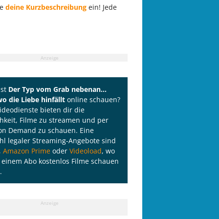
he
deine Kurzbeschreibung
ein! Jede
Anzeige
lst
Der Typ vom Grab nebenan...
o die Liebe hinfällt
online schauen?
Videodienste bieten dir die
hkeit, Filme zu streamen und per
on Demand zu schauen. Eine
l legaler Streaming-Angebote sind
,
Amazon Prime
oder
Videoload
, wo
 einem Abo kostenlos Filme schauen
.
Anzeige