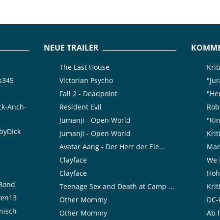
NEUE TRAILER
KOMME
The Last House
Kri
is345
Victorian Psycho
"Jur
Fall 2 - Deadpoint
"Her
ck-Anch-
Resident Evil
Rob
Jumanji - Open World
"Kin
byDick
Jumanji - Open World
Kri
Avatar Aang - Der Herr der Ele...
Mar
Clayface
We 
Clayface
Hoh
rBond
Teenage Sex and Death at Camp ...
Kri
ven13
Other Mommy
DC-F
nisch
Other Mommy
Ab h