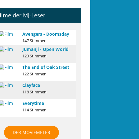
ilme der MJ-Leser
Avengers - Doomsday
147 Stimmen
Jumanji - Open World
123 Stimmen
The End of Oak Street
122 Stimmen
Clayface
118 Stimmen
Everytime
114 Stimmen
DER MOVIEMETER