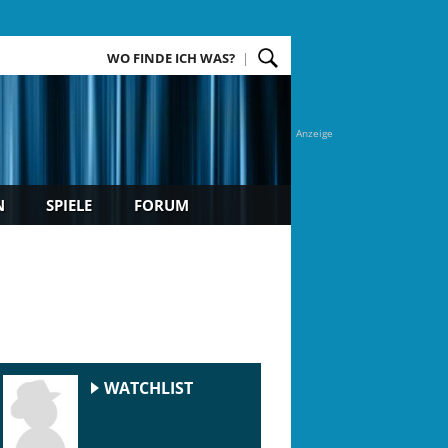
WO FINDE ICH WAS?
Anzeige
N
SPIELE
FORUM
WATCHLIST