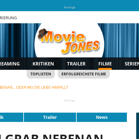
Anzeige
TRIERUNG
REAMING
KRITIKEN
TRAILER
FILME
SERIE
TOPLISTEN
ERFOLGREICHSTE FILME
ENAN... ODER WO DIE LIEBE HINFÄLLT
Anzeige
ik
Trailer
News
 GRAB NEBENAN...