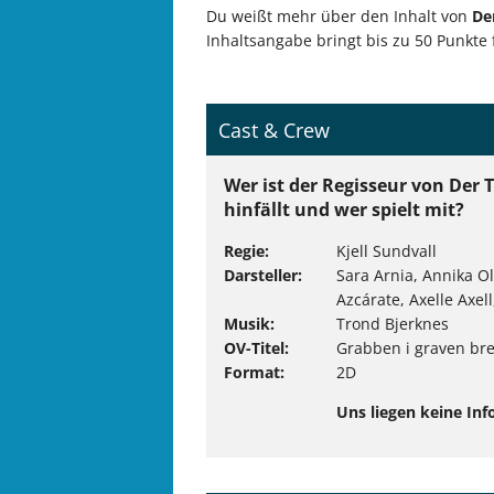
Du weißt mehr über den Inhalt von
De
Inhaltsangabe bringt bis zu 50 Punkte 
Cast & Crew
Wer ist der Regisseur von Der
hinfällt und wer spielt mit?
Regie
Kjell Sundvall
Darsteller
Sara Arnia, Annika O
Azcárate, Axelle Axel
Musik
Trond Bjerknes
OV-Titel
Grabben i graven br
Format
2D
Uns liegen keine Inf