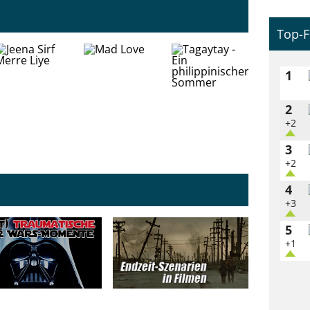
Top-F
1
2
+2
3
+2
4
+3
5
+1