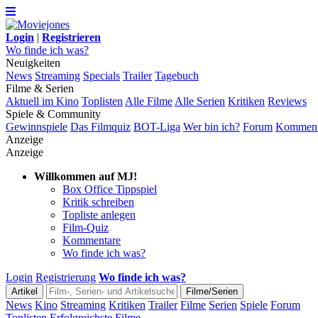
Login
|
Registrieren
Wo finde ich was?
Neuigkeiten
News
Streaming
Specials
Trailer
Tagebuch
Filme & Serien
Aktuell im Kino
Toplisten
Alle Filme
Alle Serien
Kritiken
Reviews
Spiele & Community
Gewinnspiele
Das Filmquiz
BOT-Liga
Wer bin ich?
Forum
Komment
Anzeige
Anzeige
Willkommen auf MJ!
Box Office Tippspiel
Kritik schreiben
Topliste anlegen
Film-Quiz
Kommentare
Wo finde ich was?
Login
Registrierung
Wo finde ich was?
News
Kino
Streaming
Kritiken
Trailer
Filme
Serien
Spiele
Forum
Toplisten
Erfolgreichste Filme