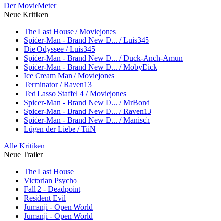
Der MovieMeter
Neue Kritiken
The Last House / Moviejones
Spider-Man - Brand New D... / Luis345
Die Odyssee / Luis345
Spider-Man - Brand New D... / Duck-Anch-Amun
Spider-Man - Brand New D... / MobyDick
Ice Cream Man / Moviejones
Terminator / Raven13
Ted Lasso Staffel 4 / Moviejones
Spider-Man - Brand New D... / MrBond
Spider-Man - Brand New D... / Raven13
Spider-Man - Brand New D... / Manisch
Lügen der Liebe / TiiN
Alle Kritiken
Neue Trailer
The Last House
Victorian Psycho
Fall 2 - Deadpoint
Resident Evil
Jumanji - Open World
Jumanji - Open World