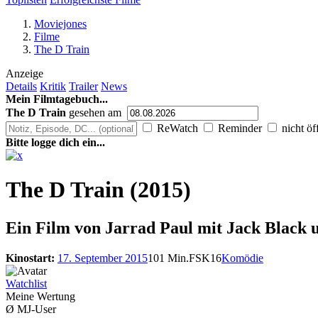
Moviejones
Filme
The D Train
Anzeige
Details
Kritik
Trailer
News
Mein Filmtagebuch...
The D Train
gesehen am
ReWatch
Reminder
nicht öf
Bitte logge dich ein...
The D Train (2015)
Ein Film von
Jarrad Paul mit Jack Black
Kinostart:
17. September 2015
101 Min.
FSK16
Komödie
Watchlist
Meine Wertung
Ø MJ-User