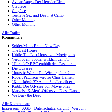
Avatar Aang - Der Herr der Ele...
Clayface
Clayface
Teenage Sex and Death at Camp ...
Other Mommy
Other Mommy
Alle Trailer
Kommentare
Spider-Man - Brand New Day
The Last House
Kritik: The Last House von Moviejones
Verdirbt ein Spoiler wirklich den Fil...
"Hercule": BBC enthüllt den Cast der ...
Die Odyssee
"Jurassic World: Die Wiedergeburt 2" ...
Robert Pattinson wird zu Chris Hansen...
"Kindsköpfe 3": Adam Sandler teilt er...
Kritik: Die Odyssee von Moviejones
Marvels "X-Men"-Offensive: Diese Dars...
We Bury the Dead
Alle Kommentare
Impressum
-
AGB
-
Datenschutzerklärung
-
Werbung