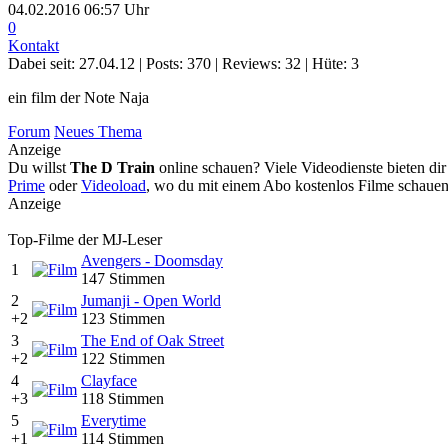
04.02.2016 06:57 Uhr
0
Kontakt
Dabei seit: 27.04.12 |
Posts: 370
| Reviews: 32 | Hüte: 3
ein film der Note Naja
Forum
Neues Thema
Anzeige
Du willst
The D Train
online schauen? Viele Videodienste bieten d
Prime
oder
Videoload
, wo du mit einem Abo kostenlos Filme schauen
Anzeige
Top-Filme der MJ-Leser
Avengers - Doomsday
1
147 Stimmen
2
Jumanji - Open World
+2
123 Stimmen
3
The End of Oak Street
+2
122 Stimmen
4
Clayface
+3
118 Stimmen
5
Everytime
+1
114 Stimmen