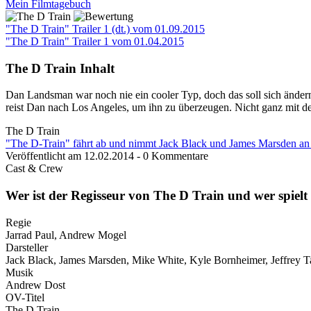
Mein Filmtagebuch
"The D Train" Trailer 1 (dt.)
vom 01.09.2015
"The D Train" Trailer 1
vom 01.04.2015
The D Train Inhalt
Dan Landsman war noch nie ein cooler Typ, doch das soll sich ändern
reist Dan nach Los Angeles, um ihn zu überzeugen. Nicht ganz mit de
The D Train
"The D-Train" fährt ab und nimmt Jack Black und James Marsden an
Veröffentlicht am 12.02.2014 - 0 Kommentare
Cast & Crew
Wer ist der Regisseur von The D Train und wer spielt
Regie
Jarrad Paul, Andrew Mogel
Darsteller
Jack Black, James Marsden, Mike White, Kyle Bornheimer, Jeffrey 
Musik
Andrew Dost
OV-Titel
The D Train