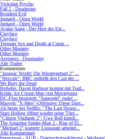
Victorian Psycho
Fall 2 - Deadpoint
Resident Evil
Jumanji - Open World
Jumanji - Open World
Avatar Aang - Der Herr der Ele...
Clayface
Clayface
Teenage Sex and Death at Camp ...
Other Mommy
Other Mommy
Avengers - Doomsday
Alle Trailer
Kommentare
"Jurassic World: Die Wiedergeburt 2" ...
"Hercule": BBC enthüllt den Cast der ...
We Bury the Dead
Hohoho: David Harbour kommt mit Trail...
Kritik: Ice Cream Man von Moviejones
DC-Flop besiegelt: "Supergirl" endet ...
Marvels "X-Men"-Offensive: Diese Dars...
Ab heute bei Netflix: "The Last House...
Stars Hollow öffnet wieder seine Türe...
"Citizen Vigilante 2": Uwe Boll kündi...
The Amazing Spider-Man 2 - Rise of El...
"Michael 2" kommt: Lionsgate arbeitet...
Alle Kommentare
Impressum
-
AGB
-
Datenschutzerklärung
-
Werbung