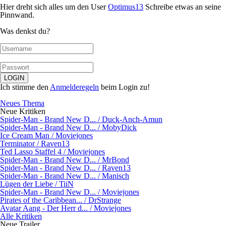
Hier dreht sich alles um den User
Optimus13
Schreibe etwas an seine
Pinnwand.
Was denkst du?
Ich stimme den
Anmelderegeln
beim Login zu!
Neues Thema
Neue Kritiken
Spider-Man - Brand New D... / Duck-Anch-Amun
Spider-Man - Brand New D... / MobyDick
Ice Cream Man / Moviejones
Terminator / Raven13
Ted Lasso Staffel 4 / Moviejones
Spider-Man - Brand New D... / MrBond
Spider-Man - Brand New D... / Raven13
Spider-Man - Brand New D... / Manisch
Lügen der Liebe / TiiN
Spider-Man - Brand New D... / Moviejones
Pirates of the Caribbean... / DrStrange
Avatar Aang - Der Herr d... / Moviejones
Alle Kritiken
Neue Trailer