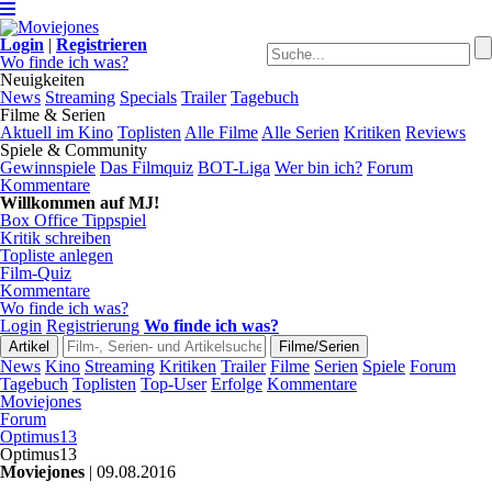
Login
|
Registrieren
Wo finde ich was?
Neuigkeiten
News
Streaming
Specials
Trailer
Tagebuch
Filme & Serien
Aktuell im Kino
Toplisten
Alle Filme
Alle Serien
Kritiken
Reviews
Spiele & Community
Gewinnspiele
Das Filmquiz
BOT-Liga
Wer bin ich?
Forum
Kommentare
Willkommen auf MJ!
Box Office Tippspiel
Kritik schreiben
Topliste anlegen
Film-Quiz
Kommentare
Wo finde ich was?
Login
Registrierung
Wo finde ich was?
News
Kino
Streaming
Kritiken
Trailer
Filme
Serien
Spiele
Forum
Tagebuch
Toplisten
Top-User
Erfolge
Kommentare
Moviejones
Forum
Optimus13
Optimus13
Moviejones
| 09.08.2016