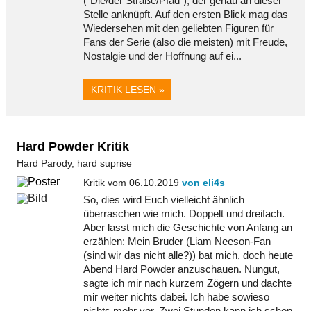
("Die/der Straße/Pfad"), der genau an dieser
Stelle anknüpft. Auf den ersten Blick mag das
Wiedersehen mit den geliebten Figuren für
Fans der Serie (also die meisten) mit Freude,
Nostalgie und der Hoffnung auf ei...
KRITIK LESEN »
Hard Powder Kritik
Hard Parody, hard suprise
Kritik vom 06.10.2019
von eli4s
So, dies wird Euch vielleicht ähnlich
überraschen wie mich. Doppelt und dreifach.
Aber lasst mich die Geschichte von Anfang an
erzählen: Mein Bruder (Liam Neeson-Fan
(sind wir das nicht alle?)) bat mich, doch heute
Abend Hard Powder anzuschauen. Nungut,
sagte ich mir nach kurzem Zögern und dachte
mir weiter nichts dabei. Ich habe sowieso
nichts mehr vor. Zwei Stunden kann ich schon