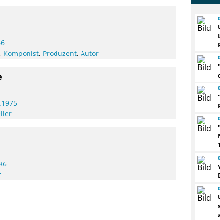
66
,
Komponist
,
Produzent
,
Autor
e
.1975
ller
86
r