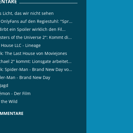
NTARE
s Licht, das wir nicht sehen
 OnlyFans auf den Regiestuhl: "Spr...
irbt ein Spoiler wirklich den Fil...
ters of the Universe 2": Kommt di...
l House LLC - Lineage
tik: The Last House von Moviejones
hael 2" kommt: Lionsgate arbeitet...
ik: Spider-Man - Brand New Day vo...
der-Man - Brand New Day
 Jagd
émon - Der Film
 the Wild
OMMENTARE