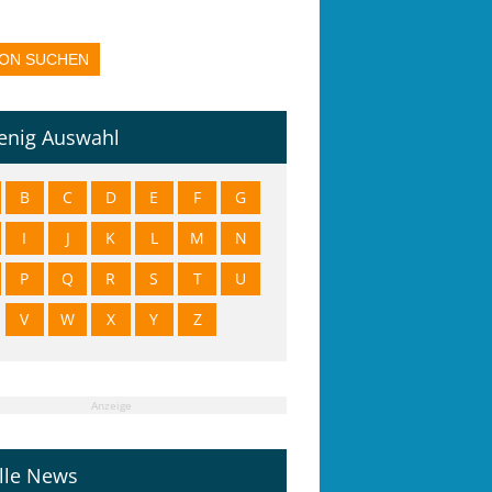
enig Auswahl
B
C
D
E
F
G
I
J
K
L
M
N
P
Q
R
S
T
U
V
W
X
Y
Z
Anzeige
lle News